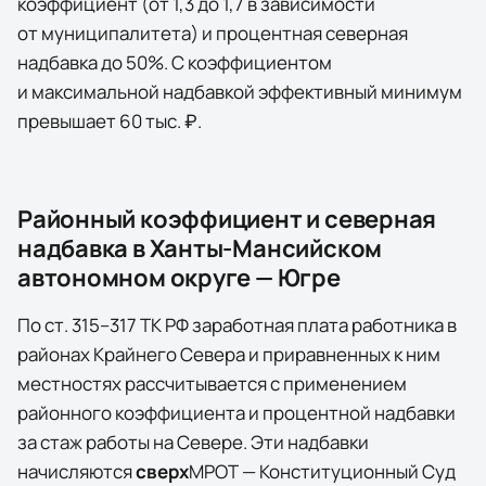
коэффициент (от 1,3 до 1,7 в зависимости
от муниципалитета) и процентная северная
надбавка до 50%. С коэффициентом
и максимальной надбавкой эффективный минимум
превышает 60 тыс. ₽.
Районный коэффициент и северная
надбавка в
Ханты-Мансийском
автономном округе — Югре
По ст. 315–317 ТК РФ заработная плата работника в
районах Крайнего Севера и приравненных к ним
местностях рассчитывается с применением
районного коэффициента и процентной надбавки
за стаж работы на Севере. Эти надбавки
начисляются
сверх
МРОТ — Конституционный Суд