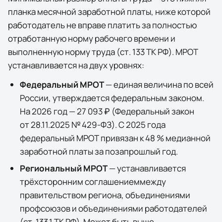
планка месячной заработной платы, ниже которой
работодатель не вправе платить за полностью
отработанную норму рабочего времени и
выполненную норму труда (ст. 133 ТК РФ). МРОТ
устанавливается на двух уровнях:
Федеральный МРОТ
— единая величина по всей
России, утверждается федеральным законом.
На 2026 год —
27 093 ₽
(
Федеральный закон
от 28.11.2025 № 429-ФЗ
). С 2025 года
федеральный МРОТ привязан к 48 % медианной
заработной платы за позапрошлый год.
Региональный МРОТ
— устанавливается
трёхсторонним соглашением
между
правительством региона, объединениями
профсоюзов и объединениями работодателей
(ст. 133.1 ТК РФ). Может быть выше