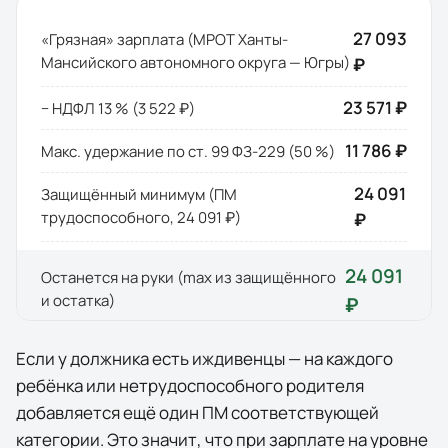
27 093
«Грязная» зарплата (МРОТ
Ханты-
Мансийского автономного округа — Югры
)
₽
23 571 ₽
− НДФЛ 13 % (
3 522 ₽
)
11 786 ₽
Макс. удержание по ст. 99 ФЗ-229 (50 %)
24 091
Защищённый минимум (ПМ
трудоспособного,
24 091 ₽
)
₽
24 091
Останется на руки (max из защищённого
и остатка)
₽
Если у должника есть иждивенцы — на каждого
ребёнка или нетрудоспособного родителя
добавляется ещё один ПМ соответствующей
категории. Это значит, что при зарплате на уровне