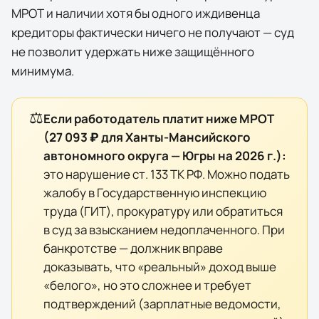
МРОТ и наличии хотя бы одного иждивенца
кредиторы фактически
ничего
не получают — суд
не позволит удержать ниже защищённого
минимума.
⚖️
Если работодатель платит ниже МРОТ
(
27 093 ₽
для
Ханты-Мансийского
автономного округа — Югры
на
2026
г.):
это нарушение ст. 133 ТК РФ. Можно подать
жалобу в Государственную инспекцию
труда (ГИТ), прокуратуру или обратиться
в суд за взысканием недоплаченного. При
банкротстве — должник вправе
доказывать, что «реальный» доход выше
«белого», но это сложнее и требует
подтверждений (зарплатные ведомости,