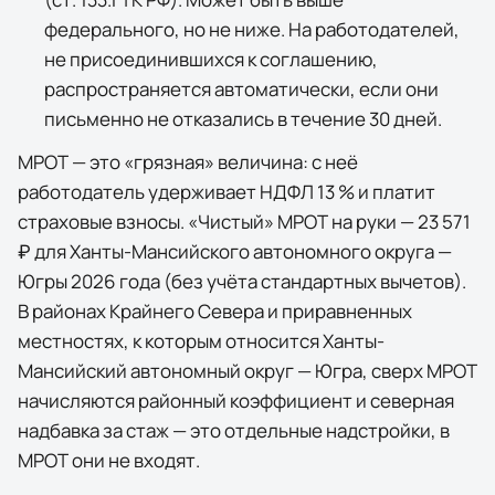
федерального, но не ниже. На работодателей,
не присоединившихся к соглашению,
распространяется автоматически, если они
письменно не отказались в течение 30 дней.
МРОТ — это «грязная» величина: с неё
работодатель удерживает НДФЛ 13 % и платит
страховые взносы. «Чистый» МРОТ на руки —
23 571
₽
для
Ханты-Мансийского автономного округа —
Югры
2026
года (без учёта стандартных вычетов).
В районах Крайнего Севера и приравненных
местностях, к которым относится Ханты-
Мансийский автономный округ — Югра, сверх МРОТ
начисляются районный коэффициент и северная
надбавка за стаж — это отдельные надстройки, в
МРОТ они не входят.