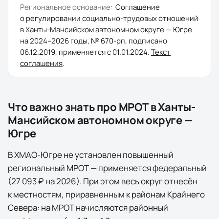
Региональное основание:
Соглашение
о регулировании социально-трудовых отношений
в Ханты-Мансийском автономном округе — Югре
на 2024–2026 годы
, № 670-рп
, подписано
06.12.2019
, применяется с
01.01.2024
.
Текст
соглашения
.
Что важно знать про МРОТ в
Ханты-
Мансийском автономном округе —
Югре
В ХМАО-Югре не установлен повышенный
региональный МРОТ — применяется федеральный
(27 093 ₽ на 2026). При этом весь округ отнесён
к местностям, приравненным к районам Крайнего
Севера: на МРОТ начисляются районный