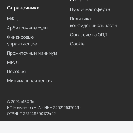
Справочники
Публичная оферта
МФЦ
Политика
конфиденциальности
Арбитражные суды
Согласие на ОПД
Финансовые
управляющие
Cookie
Прожиточный минимум
МРОТ
Пособия
Минимальная пенсия
© 2024 «1БФЛ»
ИП Колмакова Н. А.
· ИНН
246212637643
·
ОГРНИП
323246800172422