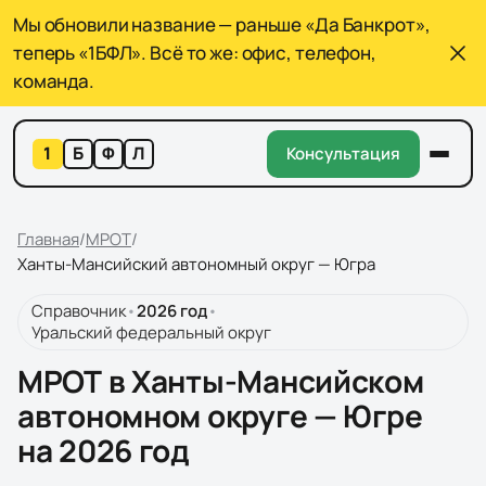
Мы обновили название — раньше «Да Банкрот»,
теперь «1БФЛ». Всё то же: офис, телефон,
команда.
1
Б
Ф
Л
Консультация
Главная
/
МРОТ
/
Ханты-Мансийский автономный округ — Югра
Справочник
•
2026
год
•
Уральский федеральный округ
МРОТ в Ханты-Мансийском
автономном округе — Югре
на 2026 год