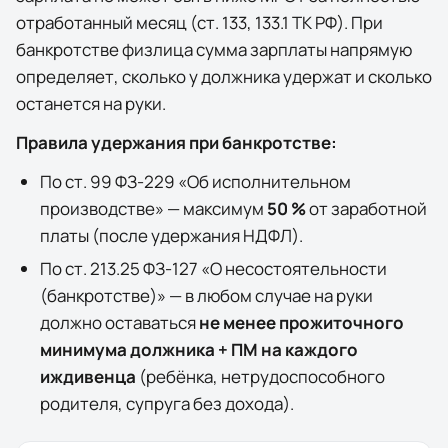
отработанный месяц (ст. 133, 133.1 ТК РФ). При
банкротстве физлица сумма зарплаты напрямую
определяет, сколько у должника удержат и сколько
останется на руки.
Правила удержания при банкротстве:
По ст. 99 ФЗ-229 «Об исполнительном
производстве» — максимум
50 %
от заработной
платы (после удержания НДФЛ).
По ст. 213.25 ФЗ-127 «О несостоятельности
(банкротстве)» — в любом случае на руки
должно оставаться
не менее прожиточного
минимума должника + ПМ на каждого
иждивенца
(ребёнка, нетрудоспособного
родителя, супруга без дохода).