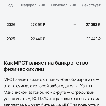
Год
Федеральный
Региональный
Действует
2026
27 093 ₽
—
27 093 ₽
2025
22 440 ₽
—
22 440 ₽
Как МРОТ влияет на банкротство
физических лиц
МРОТ задаёт нижнюю планку «белой» зарплаты —
это та сумма, с которой работодатель в
Ханты-
Мансийском автономном округе — Югре
обязан
удерживать НДФЛ 13 % и страховые взносы, а сама
зарплата не может быть ниже МРОТ за полностью