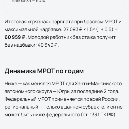
надбавка — 50%.
Итоговая «грязная» зарплата при базовом МРОТ и
максимальной надбавке:
27 093 ₽
×
1,5
× (1 +
0.5
) =
60 959 ₽
. Молодой работник без стажа получит
без надбавки:
40 640 ₽
.
Динамика МРОТ по годам
Ниже — как менялся МРОТ для
Ханты-Мансийского
автономного округа — Югры
за последние
2
года
.
Федеральный МРОТ применяется по всей России,
региональный — только в данном субъекте, и он не
может быть ниже федерального (ст. 133.1 ТК РФ).