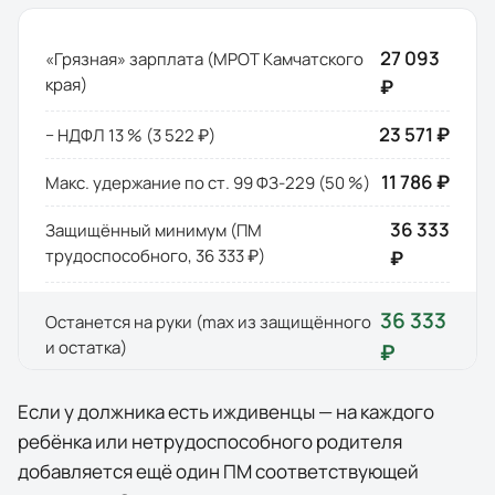
27 093
«Грязная» зарплата (МРОТ
Камчатского
края
)
₽
23 571 ₽
− НДФЛ 13 % (
3 522 ₽
)
11 786 ₽
Макс. удержание по ст. 99 ФЗ-229 (50 %)
36 333
Защищённый минимум (ПМ
трудоспособного,
36 333 ₽
)
₽
36 333
Останется на руки (max из защищённого
и остатка)
₽
Если у должника есть иждивенцы — на каждого
ребёнка или нетрудоспособного родителя
добавляется ещё один ПМ соответствующей