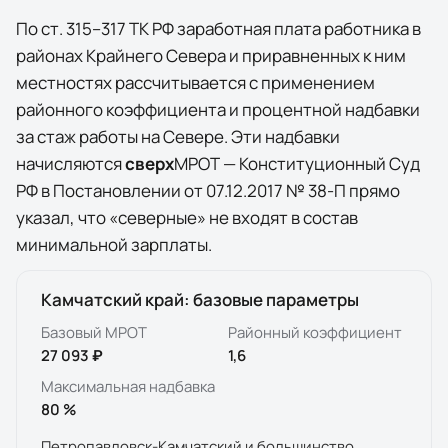
По ст. 315–317 ТК РФ заработная плата работника в
районах Крайнего Севера и приравненных к ним
местностях рассчитывается с применением
районного коэффициента и процентной надбавки
за стаж работы на Севере. Эти надбавки
начисляются
сверх
МРОТ — Конституционный Суд
РФ в Постановлении от 07.12.2017 № 38-П прямо
указал, что «северные» не входят в состав
минимальной зарплаты.
Камчатский край
: базовые параметры
Базовый МРОТ
Районный коэффициент
27 093 ₽
1,6
Максимальная надбавка
80
%
Петропавловск-Камчатский и большинство