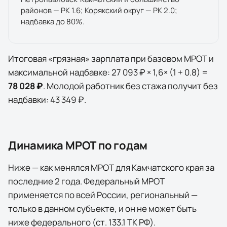
районов — РК 1.6; Корякский округ — РК 2.0;
надбавка до 80%.
Итоговая «грязная» зарплата при базовом МРОТ и
максимальной надбавке:
27 093 ₽
×
1,6
× (1 +
0.8
) =
78 028 ₽
. Молодой работник без стажа получит без
надбавки:
43 349 ₽
.
Динамика МРОТ по годам
Ниже — как менялся МРОТ для
Камчатского края
за
последние
2
года
. Федеральный МРОТ
применяется по всей России, региональный —
только в данном субъекте, и он не может быть
ниже федерального (ст. 133.1 ТК РФ).