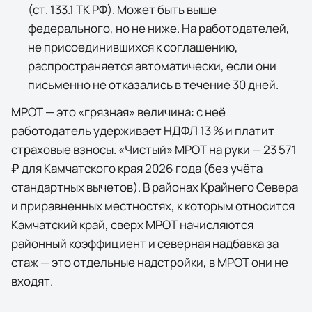
(ст. 133.1 ТК РФ). Может быть выше
федерального, но не ниже. На работодателей,
не присоединившихся к соглашению,
распространяется автоматически, если они
письменно не отказались в течение 30 дней.
МРОТ — это «грязная» величина: с неё
работодатель удерживает НДФЛ 13 % и платит
страховые взносы. «Чистый» МРОТ на руки —
23 571
₽
для
Камчатского края
2026
года (без учёта
стандартных вычетов).
В районах Крайнего Севера
и приравненных местностях, к которым относится
Камчатский край, сверх МРОТ начисляются
районный коэффициент и северная надбавка за
стаж — это отдельные надстройки, в МРОТ они не
входят.