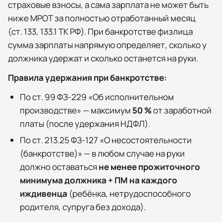
страховые взносы, а сама зарплата не может быть
ниже МРОТ за полностью отработанный месяц
(ст. 133, 133.1 ТК РФ). При банкротстве физлица
сумма зарплаты напрямую определяет, сколько у
должника удержат и сколько останется на руки.
Правила удержания при банкротстве:
По ст. 99 ФЗ-229 «Об исполнительном
производстве» — максимум
50 %
от заработной
платы (после удержания НДФЛ).
По ст. 213.25 ФЗ-127 «О несостоятельности
(банкротстве)» — в любом случае на руки
должно оставаться
не менее прожиточного
минимума должника + ПМ на каждого
иждивенца
(ребёнка, нетрудоспособного
родителя, супруга без дохода).