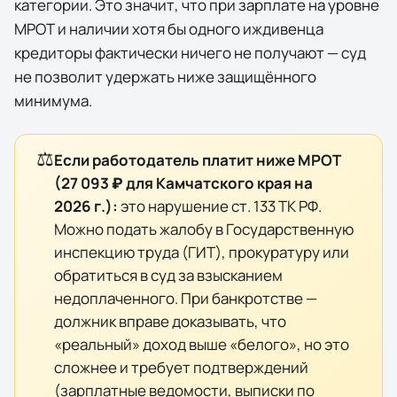
категории. Это значит, что при зарплате на уровне
МРОТ и наличии хотя бы одного иждивенца
кредиторы фактически
ничего
не получают — суд
не позволит удержать ниже защищённого
минимума.
⚖️
Если работодатель платит ниже МРОТ
(
27 093 ₽
для
Камчатского края
на
2026
г.):
это нарушение ст. 133 ТК РФ.
Можно подать жалобу в Государственную
инспекцию труда (ГИТ), прокуратуру или
обратиться в суд за взысканием
недоплаченного. При банкротстве —
должник вправе доказывать, что
«реальный» доход выше «белого», но это
сложнее и требует подтверждений
(зарплатные ведомости, выписки по