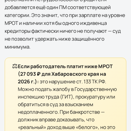
добавляется ещё один ПМ соответствующей
категории. Это значит, что при зарплате на уровне
МРОТ и наличии хотя бы одного иждивенца
кредиторы фактически
ничего
не получают — суд
не позволит удержать ниже защищённого
минимума.
⚖️
Если работодатель платит ниже МРОТ
(
27 093 ₽
для
Хабаровского края
на
2026
г.):
это нарушение ст. 133 ТК РФ.
Можно подать жалобу в Государственную
инспекцию труда (ГИТ), прокуратуру или
обратиться в суд за взысканием
недоплаченного. При банкротстве —
должник вправе доказывать, что
«реальный» доход выше «белого», но это