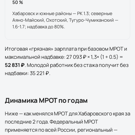
50
%
Хабаровск и южные районы — РК 1.3; северные
Аяно-Майский, Охотский, Тугуро-Чумиканский —
1.6-1.7; надбавка до 80%.
Итоговая «грязная» зарплата при базовом МРОТ и
максимальной надбавке:
27 093 ₽
×
1,3
× (1 +
0.5
) =
52 831 ₽
. Молодой работник без стажа получит без
надбавки:
35 221 ₽
.
Динамика МРОТ по годам
Ниже — как менялся МРОТ для
Хабаровского края
за
последние
2
года
. Федеральный МРОТ
применяется по всей России, региональный —