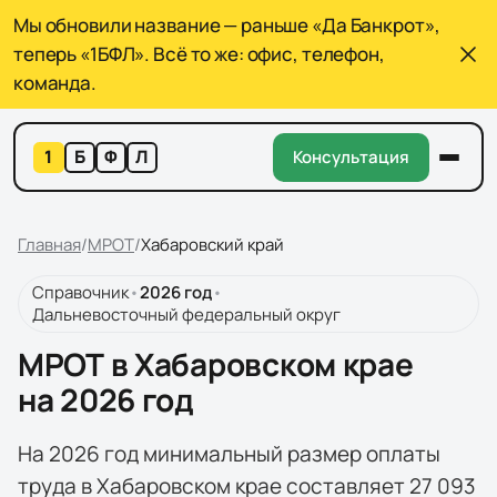
Мы обновили название — раньше «Да Банкрот»,
теперь «1БФЛ». Всё то же: офис, телефон,
команда.
1
Б
Ф
Л
Консультация
Главная
/
МРОТ
/
Хабаровский край
Справочник
•
2026
год
•
Дальневосточный федеральный округ
МРОТ в Хабаровском крае
на 2026 год
На 2026 год минимальный размер оплаты
труда в Хабаровском крае составляет 27 093