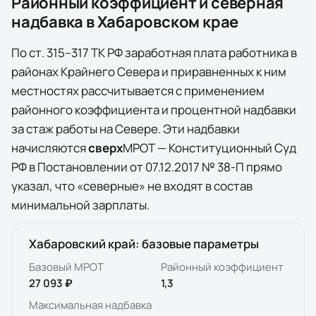
Районный коэффициент и северная
надбавка в
Хабаровском крае
По ст. 315–317 ТК РФ заработная плата работника в
районах Крайнего Севера и приравненных к ним
местностях рассчитывается с применением
районного коэффициента и процентной надбавки
за стаж работы на Севере. Эти надбавки
начисляются
сверх
МРОТ — Конституционный Суд
РФ в Постановлении от 07.12.2017 № 38-П прямо
указал, что «северные» не входят в состав
минимальной зарплаты.
Хабаровский край
: базовые параметры
Базовый МРОТ
Районный коэффициент
27 093 ₽
1,3
Максимальная надбавка