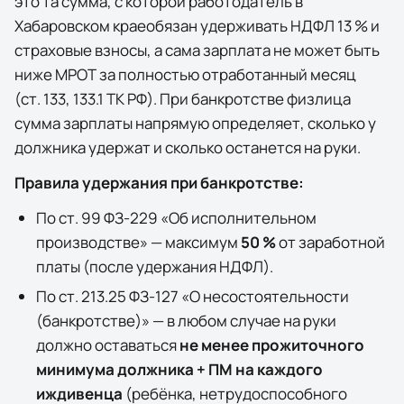
это та сумма, с которой работодатель в
Хабаровском крае
обязан удерживать НДФЛ 13 % и
страховые взносы, а сама зарплата не может быть
ниже МРОТ за полностью отработанный месяц
(ст. 133, 133.1 ТК РФ). При банкротстве физлица
сумма зарплаты напрямую определяет, сколько у
должника удержат и сколько останется на руки.
Правила удержания при банкротстве:
По ст. 99 ФЗ-229 «Об исполнительном
производстве» — максимум
50 %
от заработной
платы (после удержания НДФЛ).
По ст. 213.25 ФЗ-127 «О несостоятельности
(банкротстве)» — в любом случае на руки
должно оставаться
не менее прожиточного
минимума должника + ПМ на каждого
иждивенца
(ребёнка, нетрудоспособного