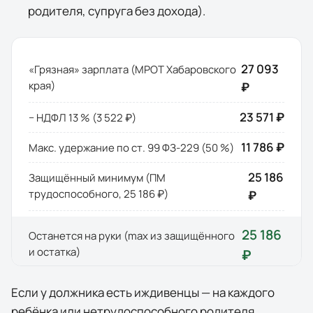
родителя, супруга без дохода).
27 093
«Грязная» зарплата (МРОТ
Хабаровского
края
)
₽
23 571 ₽
− НДФЛ 13 % (
3 522 ₽
)
11 786 ₽
Макс. удержание по ст. 99 ФЗ-229 (50 %)
25 186
Защищённый минимум (ПМ
трудоспособного,
25 186 ₽
)
₽
25 186
Останется на руки (max из защищённого
и остатка)
₽
Если у должника есть иждивенцы — на каждого
ребёнка или нетрудоспособного родителя