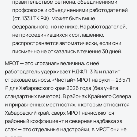
правительством региона, объединениями
профсоюзов и объединениями работодателей
(ст. 133.1 ТК РФ). Может быть выше
федерального, но не ниже. На работодателей,
не присоединившихся к соглашению,
распространяется автоматически, если они
письменно не отказались в течение 30 дней.
МРОТ — это «грязная» величина: с неё
работодатель удерживает НДФЛ 13 % и платит
страховые взносы. «Чистый» МРОТ на руки —
23 571
₽
для
Хабаровского края
2026
года (без учёта
стандартных вычетов).
В районах Крайнего Севера
и приравненных местностях, к которым относится
Хабаровский край, сверх МРОТ начисляются
районный коэффициент и северная надбавка за
стаж — это отдельные надстройки, в МРОТ они не