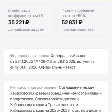
С районным
С макс. надбавкой
коэффициентом 1,3
за стаж +50%
35 221 ₽
52 831 ₽
до надбавки за стаж
грязная зарплата
Федеральная основа:
Федеральный закон
от 28.11.2025 № 429-ФЗ
от
28.11.2025
, вступил в
силу
01.01.2026
.
Официальный текст
.
Региональное основание:
Соглашение между
Хабаровским краевым объединением организаций
профсоюзов, Союзом работодателей
Хабаровского края и Правительством
Хабаровского края на 2026–2028 годы
, подписано