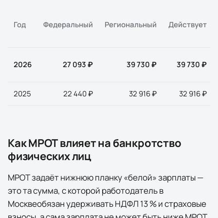
Год
Федеральный
Региональный
Действует
2026
27 093 ₽
39 730 ₽
39 730 ₽
2025
22 440 ₽
32 916 ₽
32 916 ₽
Как МРОТ влияет на банкротство
физических лиц
МРОТ задаёт нижнюю планку «белой» зарплаты —
это та сумма, с которой работодатель в
Москве
обязан удерживать НДФЛ 13 % и страховые
взносы, а сама зарплата не может быть ниже МРОТ