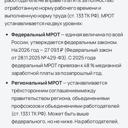
работодатель не вправе платить за полностью
отработанную норму рабочего времени и
выполненную норму труда (ст. 133 ТК РФ). МРОТ
устанавливается на двух уровнях:
Федеральный МРОТ
— единая величина по всей
России, утверждается федеральным законом.
На 2026 год —
27 093 ₽
(
Федеральный закон
от 28.11.2025 № 429-ФЗ
). С 2025 года
федеральный МРОТ привязан к 48 % медианной
заработной платы за позапрошлый год.
Региональный МРОТ
— устанавливается
трёхсторонним соглашением
между
правительством региона, объединениями
профсоюзов и объединениями работодателей
(ст. 133.1 ТК РФ). Может быть выше
федерального, но не ниже. На работодателей,