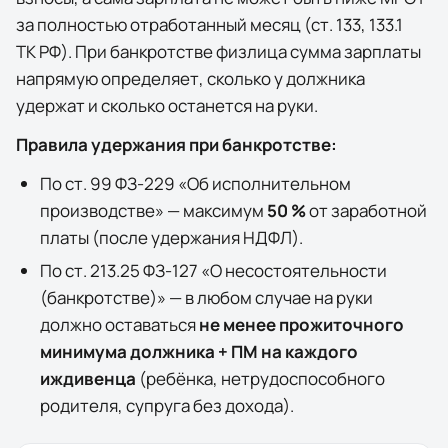
за полностью отработанный месяц (ст. 133, 133.1
ТК РФ). При банкротстве физлица сумма зарплаты
напрямую определяет, сколько у должника
удержат и сколько останется на руки.
Правила удержания при банкротстве:
По ст. 99 ФЗ-229 «Об исполнительном
производстве» — максимум
50 %
от заработной
платы (после удержания НДФЛ).
По ст. 213.25 ФЗ-127 «О несостоятельности
(банкротстве)» — в любом случае на руки
должно оставаться
не менее прожиточного
минимума должника + ПМ на каждого
иждивенца
(ребёнка, нетрудоспособного
родителя, супруга без дохода).