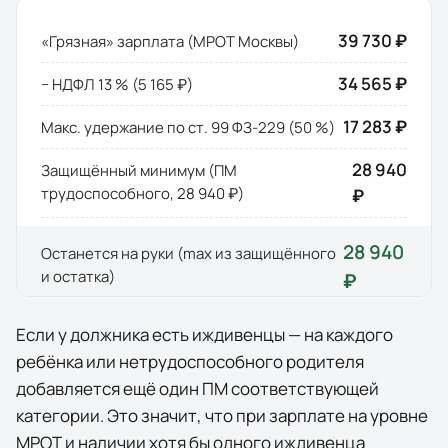
39 730 ₽
«Грязная» зарплата (МРОТ
Москвы
)
34 565 ₽
− НДФЛ 13 % (
5 165 ₽
)
17 283 ₽
Макс. удержание по ст. 99 ФЗ-229 (50 %)
28 940
Защищённый минимум (ПМ
трудоспособного,
28 940 ₽
)
₽
28 940
Останется на руки (max из защищённого
и остатка)
₽
Если у должника есть иждивенцы — на каждого
ребёнка или нетрудоспособного родителя
добавляется ещё один ПМ соответствующей
категории. Это значит, что при зарплате на уровне
МРОТ и наличии хотя бы одного иждивенца