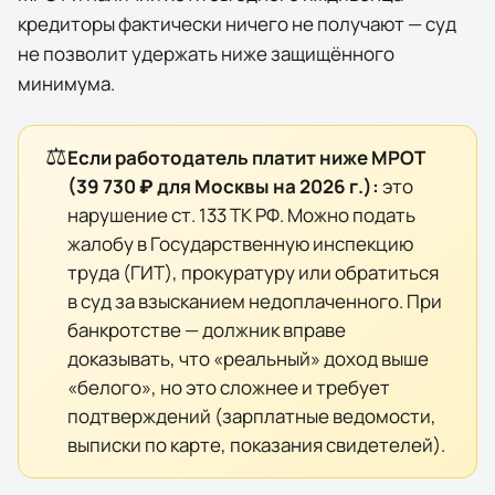
кредиторы фактически
ничего
не получают — суд
не позволит удержать ниже защищённого
минимума.
⚖️
Если работодатель платит ниже МРОТ
(
39 730 ₽
для
Москвы
на
2026
г.):
это
нарушение ст. 133 ТК РФ. Можно подать
жалобу в Государственную инспекцию
труда (ГИТ), прокуратуру или обратиться
в суд за взысканием недоплаченного. При
банкротстве — должник вправе
доказывать, что «реальный» доход выше
«белого», но это сложнее и требует
подтверждений (зарплатные ведомости,
выписки по карте, показания свидетелей).