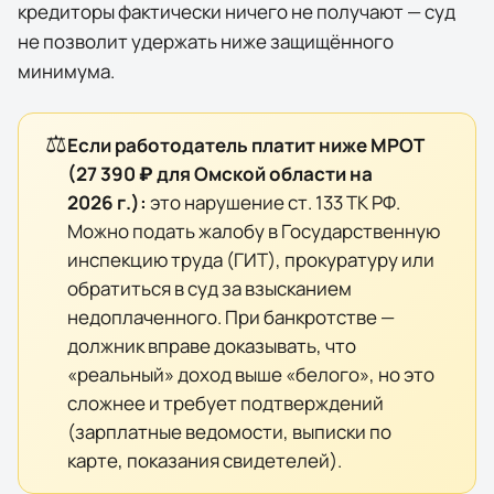
кредиторы фактически
ничего
не получают — суд
не позволит удержать ниже защищённого
минимума.
⚖️
Если работодатель платит ниже МРОТ
(
27 390 ₽
для
Омской области
на
2026
г.):
это нарушение ст. 133 ТК РФ.
Можно подать жалобу в Государственную
инспекцию труда (ГИТ), прокуратуру или
обратиться в суд за взысканием
недоплаченного. При банкротстве —
должник вправе доказывать, что
«реальный» доход выше «белого», но это
сложнее и требует подтверждений
(зарплатные ведомости, выписки по
карте, показания свидетелей).