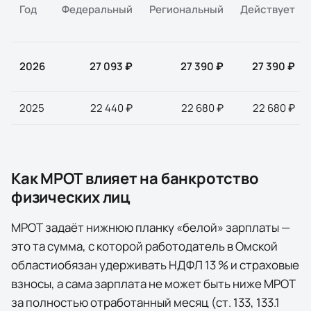
Год
Федеральный
Региональный
Действует
2026
27 093 ₽
27 390 ₽
27 390 ₽
2025
22 440 ₽
22 680 ₽
22 680 ₽
Как МРОТ влияет на банкротство
физических лиц
МРОТ задаёт нижнюю планку «белой» зарплаты —
это та сумма, с которой работодатель в
Омской
области
обязан удерживать НДФЛ 13 % и страховые
взносы, а сама зарплата не может быть ниже МРОТ
за полностью отработанный месяц (ст. 133, 133.1