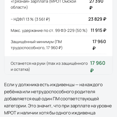
27 390
«Грязная» зарплата (МРОТ
Омской
области
)
₽
23 829 ₽
− НДФЛ 13 % (
3 561 ₽
)
11 915 ₽
Макс. удержание по ст. 99 ФЗ-229 (50 %)
17 960
Защищённый минимум (ПМ
трудоспособного,
17 960 ₽
)
₽
17 960
Останется на руки (max из защищённого
и остатка)
₽
Если у должника есть иждивенцы — на каждого
ребёнка или нетрудоспособного родителя
добавляется ещё один ПМ соответствующей
категории. Это значит, что при зарплате на уровне
МРОТ и наличии хотя бы одного иждивенца