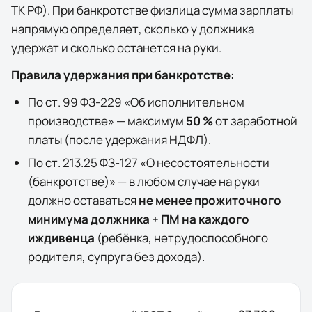
ТК РФ). При банкротстве физлица сумма зарплаты
напрямую определяет, сколько у должника
удержат и сколько останется на руки.
Правила удержания при банкротстве:
По ст. 99 ФЗ-229 «Об исполнительном
производстве» — максимум
50 %
от заработной
платы (после удержания НДФЛ).
По ст. 213.25 ФЗ-127 «О несостоятельности
(банкротстве)» — в любом случае на руки
должно оставаться
не менее прожиточного
минимума должника + ПМ на каждого
иждивенца
(ребёнка, нетрудоспособного
родителя, супруга без дохода).