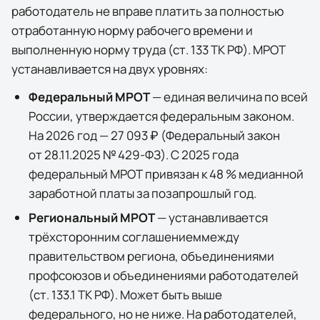
работодатель не вправе платить за полностью
отработанную норму рабочего времени и
выполненную норму труда (ст. 133 ТК РФ). МРОТ
устанавливается на двух уровнях:
Федеральный МРОТ
— единая величина по всей
России, утверждается федеральным законом.
На 2026 год —
27 093 ₽
(
Федеральный закон
от 28.11.2025 № 429-ФЗ
). С 2025 года
федеральный МРОТ привязан к 48 % медианной
заработной платы за позапрошлый год.
Региональный МРОТ
— устанавливается
трёхсторонним соглашением
между
правительством региона, объединениями
профсоюзов и объединениями работодателей
(ст. 133.1 ТК РФ). Может быть выше
федерального, но не ниже. На работодателей,