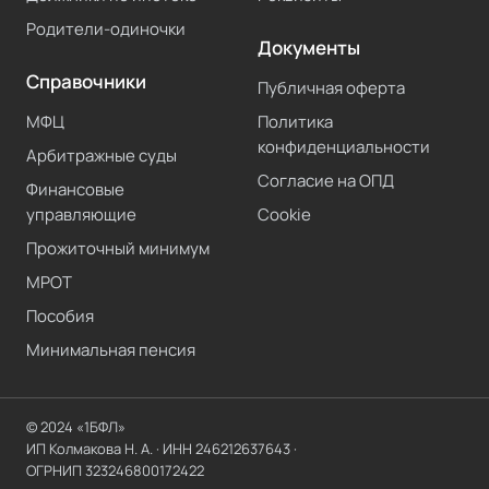
Родители-одиночки
Документы
Справочники
Публичная оферта
МФЦ
Политика
конфиденциальности
Арбитражные суды
Согласие на ОПД
Финансовые
управляющие
Cookie
Прожиточный минимум
МРОТ
Пособия
Минимальная пенсия
© 2024 «1БФЛ»
ИП Колмакова Н. А.
· ИНН
246212637643
·
ОГРНИП
323246800172422