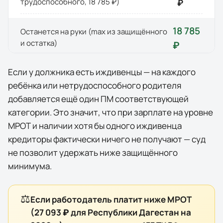
трудоспособного,
18 785 ₽
)
₽
18 785
Останется на руки (max из защищённого
и остатка)
₽
Если у должника есть иждивенцы — на каждого
ребёнка или нетрудоспособного родителя
добавляется ещё один ПМ соответствующей
категории. Это значит, что при зарплате на уровне
МРОТ и наличии хотя бы одного иждивенца
кредиторы фактически
ничего
не получают — суд
не позволит удержать ниже защищённого
минимума.
⚖️
Если работодатель платит ниже МРОТ
(
27 093 ₽
для
Республики Дагестан
на