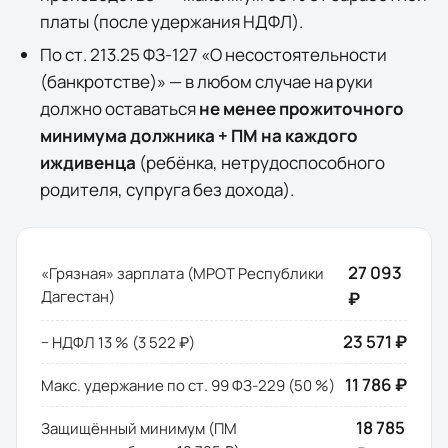
платы (после удержания НДФЛ).
По ст. 213.25 ФЗ-127 «О несостоятельности
(банкротстве)» — в любом случае на руки
должно оставаться
не менее прожиточного
минимума должника + ПМ на каждого
иждивенца
(ребёнка, нетрудоспособного
родителя, супруга без дохода).
27 093
«Грязная» зарплата (МРОТ
Республики
Дагестан
)
₽
23 571 ₽
− НДФЛ 13 % (
3 522 ₽
)
11 786 ₽
Макс. удержание по ст. 99 ФЗ-229 (50 %)
18 785
Защищённый минимум (ПМ