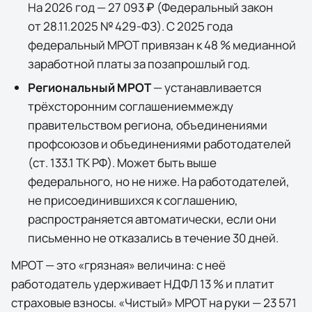
На 2026 год —
27 093 ₽
(
Федеральный закон
от 28.11.2025 № 429-ФЗ
). С 2025 года
федеральный МРОТ привязан к 48 % медианной
заработной платы за позапрошлый год.
Региональный МРОТ
— устанавливается
трёхсторонним соглашением
между
правительством региона, объединениями
профсоюзов и объединениями работодателей
(ст. 133.1 ТК РФ). Может быть выше
федерального, но не ниже. На работодателей,
не присоединившихся к соглашению,
распространяется автоматически, если они
письменно не отказались в течение 30 дней.
МРОТ — это «грязная» величина: с неё
работодатель удерживает НДФЛ 13 % и платит
страховые взносы. «Чистый» МРОТ на руки —
23 571