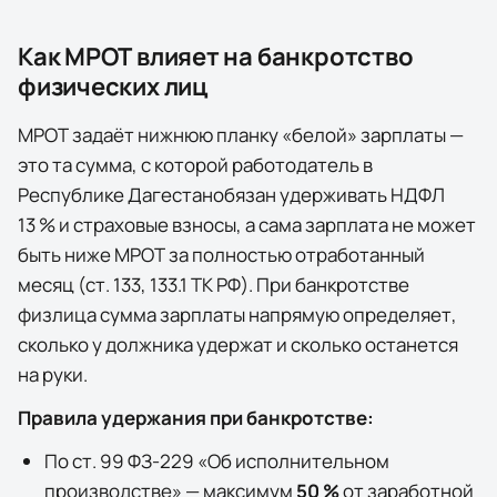
Как МРОТ влияет на банкротство
физических лиц
МРОТ задаёт нижнюю планку «белой» зарплаты —
это та сумма, с которой работодатель в
Республике Дагестан
обязан удерживать НДФЛ
13 % и страховые взносы, а сама зарплата не может
быть ниже МРОТ за полностью отработанный
месяц (ст. 133, 133.1 ТК РФ). При банкротстве
физлица сумма зарплаты напрямую определяет,
сколько у должника удержат и сколько останется
на руки.
Правила удержания при банкротстве:
По ст. 99 ФЗ-229 «Об исполнительном
производстве» — максимум
50 %
от заработной