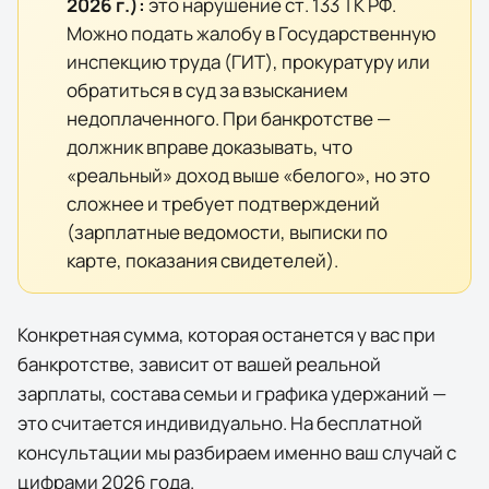
2026
г.):
это нарушение ст. 133 ТК РФ.
Можно подать жалобу в Государственную
инспекцию труда (ГИТ), прокуратуру или
обратиться в суд за взысканием
недоплаченного. При банкротстве —
должник вправе доказывать, что
«реальный» доход выше «белого», но это
сложнее и требует подтверждений
(зарплатные ведомости, выписки по
карте, показания свидетелей).
Конкретная сумма, которая останется у вас при
банкротстве, зависит от вашей реальной
зарплаты, состава семьи и графика удержаний —
это считается индивидуально. На бесплатной
консультации мы разбираем именно ваш случай с
цифрами
2026
года.