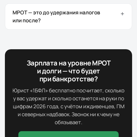
МРОТ — это до удержания налогов
или после?
Зарплата на уровне МРОТ
и долги — что будет
при банкротстве?
Юрист «1БФЛ» бесплатно посчитает, сколько
у вас удержат и сколько останется на руки по
цифрам
2026
года, с учётом иждивенцев, ПМ
и северных надбавок. Звонок ни к чему не
обязывает.