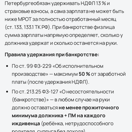
Петербурге
обязан удерживать НДФЛ 13 % и
страховые взносы, а сама зарплата не может быть
ниже МРОТ за полностью отработанный месяц
(ст. 133, 133.1 ТК РФ). При банкротстве физлица
сумма зарплаты напрямую определяет, сколько у
должника удержат и сколько останется на руки.
Правила удержания при банкротстве:
По ст. 99 ФЗ-229 «Об исполнительном
производстве» — максимум
50 %
от заработной
платы (после удержания НДФЛ).
По ст. 213.25 ФЗ-127 «О несостоятельности
(банкротстве)» — в любом случае на руки
должно оставаться
не менее прожиточного
минимума должника + ПМ на каждого
иждивенца
(ребёнка, нетрудоспособного
родителя, супруга без дохода).