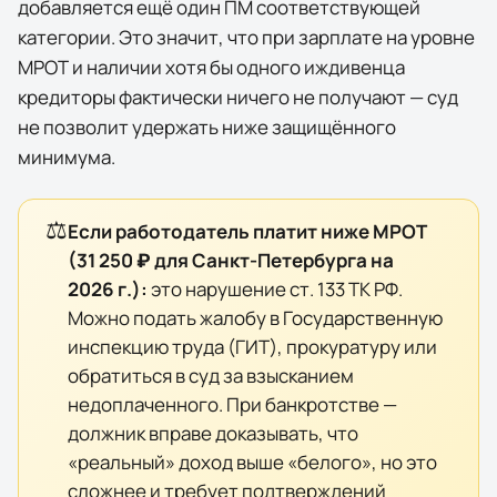
добавляется ещё один ПМ соответствующей
категории. Это значит, что при зарплате на уровне
МРОТ и наличии хотя бы одного иждивенца
кредиторы фактически
ничего
не получают — суд
не позволит удержать ниже защищённого
минимума.
⚖️
Если работодатель платит ниже МРОТ
(
31 250 ₽
для
Санкт-Петербурга
на
2026
г.):
это нарушение ст. 133 ТК РФ.
Можно подать жалобу в Государственную
инспекцию труда (ГИТ), прокуратуру или
обратиться в суд за взысканием
недоплаченного. При банкротстве —
должник вправе доказывать, что
«реальный» доход выше «белого», но это
сложнее и требует подтверждений