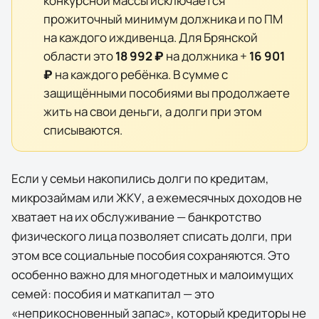
конкурсной массы исключается
прожиточный минимум должника и по ПМ
на каждого иждивенца. Для
Брянской
области
это
18 992 ₽
на должника +
16 901
₽
на каждого ребёнка. В сумме с
защищёнными пособиями вы продолжаете
жить на свои деньги, а долги при этом
списываются.
Если у семьи накопились долги по кредитам,
микрозаймам или ЖКУ, а ежемесячных доходов не
хватает на их обслуживание — банкротство
физического лица позволяет списать долги, при
этом
все социальные пособия сохраняются
. Это
особенно важно для многодетных и малоимущих
семей: пособия и маткапитал — это
«неприкосновенный запас», который кредиторы не