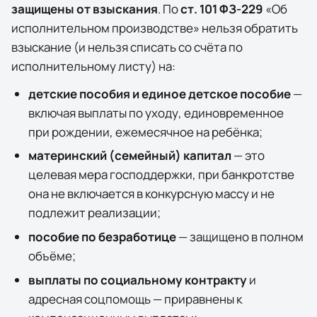
защищены от взыскания
. По
ст. 101 ФЗ-229
«Об
исполнительном производстве» нельзя обратить
взыскание (и нельзя списать со счёта по
исполнительному листу) на:
детские пособия и единое детское пособие
—
включая выплаты по уходу, единовременное
при рождении, ежемесячное на ребёнка;
материнский (семейный) капитал
— это
целевая мера господдержки, при банкротстве
она
не
включается в конкурсную массу и не
подлежит реализации;
пособие по безработице
— защищено в полном
объёме;
выплаты по социальному контракту
и
адресная соцпомощь — приравнены к