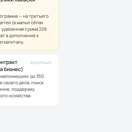
ограмма — на третьего
етей (в малых сёлах
— удвоенная сумма 226
ат в дополнение к
ткапиталу.
онтракт
ФЕДЕРАЦИЯ
на бизнес)
малоимущим: до 350
е своего дела, поиск
ение, поддержку
ого хозяйства.