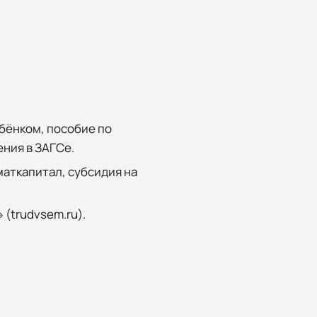
ебёнком, пособие по
ния в ЗАГСе.
аткапитал, субсидия на
 (trudvsem.ru).