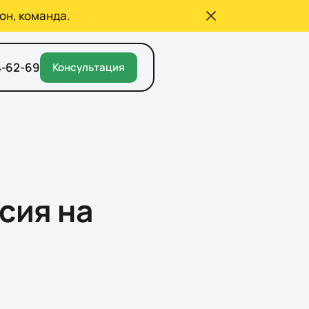
он, команда.
4-62-69
Консультация
сия на