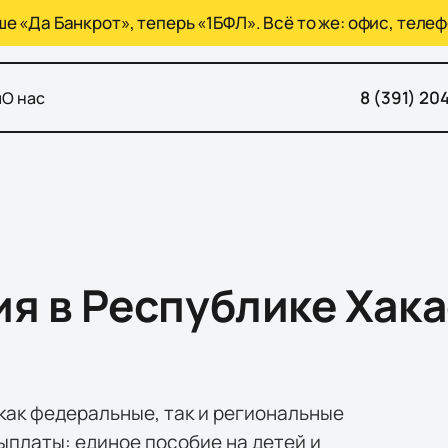
 «Да Банкрот», теперь «1БФЛ». Всё то же: офис, телеф
8 (391) 20
ы
О нас
я в Республике Хака
как федеральные, так и региональные
платы: единое пособие на детей и