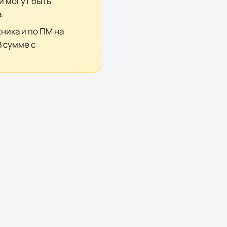
и могут быть
.
ика и по ПМ на
В сумме с