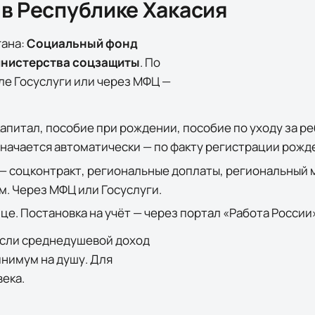
 в
Республике Хакасия
гана:
Социальный фонд
нистерства соцзащиты
. По
ле
Госуслуги
или через МФЦ —
апитал, пособие при рождении, пособие по уходу за р
значается автоматически — по факту регистрации рожде
— соцконтракт, региональные доплаты, региональный м
. Через МФЦ или Госуслуги.
е. Постановка на учёт — через портал «Работа России»
если среднедушевой доход
нимум на душу. Для
века
.