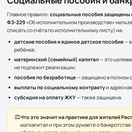
Социальные пособия и банк
Главное правило:
социальные пособия защищены 
ФЗ-229
«Об исполнительном производстве» нельзя 
списать со счёта по исполнительному листу) на:
детские пособия и единое детское пособие
— в
ребёнка;
материнский (семейный) капитал
— это целева
не подлежит реализации;
пособие по безработице
— защищено в полном 
выплаты по социальному контракту
и адресна
субсидия на оплату ЖКУ
— также защищена.
⚖️
Что это значит на практике для жителей
Рес
маткапитал и при этом думаете о банкротстве