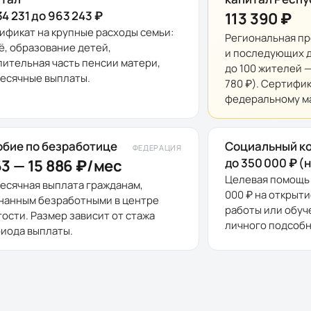
34 231 до 963 243 ₽
113 390 ₽
ификат на крупные расходы семьи:
Региональная пр
ё, образование детей,
и последующих д
пительная часть пенсии матери,
до 100 жителей 
есячные выплаты.
780 ₽). Сертифик
федеральному ма
бие по безработице
Социальный к
ФЕДЕРАЦИЯ
до 350 000 ₽ (
63 — 15 886 ₽/мес
Целевая помощь 
есячная выплата гражданам,
000 ₽ на открыти
нанным безработными в центре
работы или обуч
тости. Размер зависит от стажа
личного подсобн
риода выплаты.