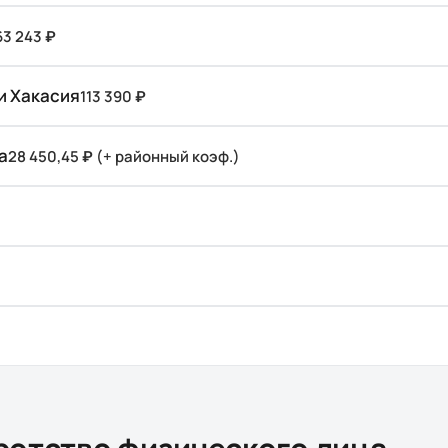
63 243 ₽
и Хакасия
113 390 ₽
а
28 450,45 ₽ (+ районный коэф.)