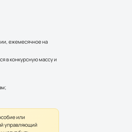
ии, ежемесячное на
я в конкурсную массу и
ам;
особие или
вый управляющий