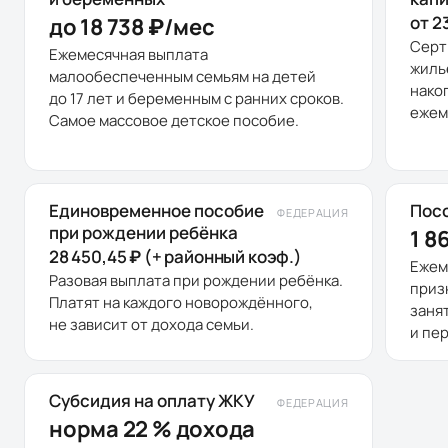
от 2
до 18 738 ₽/мес
Серт
Ежемесячная выплата
жиль
малообеспеченным семьям на детей
нако
до 17 лет и беременным с ранних сроков.
ежем
Самое массовое детское пособие.
Единовременное пособие
Посо
ФЕДЕРАЦИЯ
при рождении ребёнка
1 8
28 450,45 ₽ (+ районный коэф.)
Ежем
Разовая выплата при рождении ребёнка.
приз
Платят на каждого новорождённого,
заня
не зависит от дохода семьи.
и пе
Субсидия на оплату ЖКУ
ФЕДЕРАЦИЯ
норма 22 % дохода