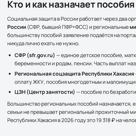
Кто и как назначает пособия
Социальная защита в России работает через два ор
России
(СФР, бывший ПФР+ФСС) и региональные
ми
большинству пособий заявление подаётся на порта
никуда лично ехать не нужно.
СФР (sfr.gov.ru)
— единое детское пособие, матк
беременности и родам, пенсии. Часть выплат на
Региональная соцзащита
Республики Хакасия
оплату ЖКУ, пособия многодетным и малоимущим
ЦЗН (Центр занятости)
— пособие по безработиц
Большинство региональных пособий назначается, 
семьи не превышает региональный прожиточный ми
Республики Хакасия
в 2026 году это
19 318 ₽
на чело