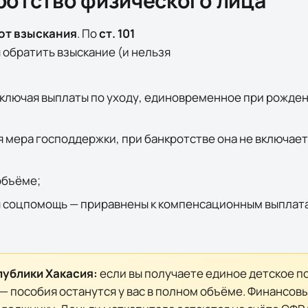
ротство физического лица
от взыскания
. По
ст. 101
обратить взыскание (и нельзя
ключая выплаты по уходу, единовременное при рожден
я мера господдержки, при банкротстве она
не
включаетс
объёме;
я соцпомощь — приравнены к компенсационным выплат
публики Хакасия
:
если вы получаете единое детское п
 — пособия останутся у вас в полном объёме. Финансо