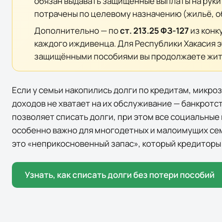
обязан выдавать защищённые выплаты на руки 
потрачены по целевому назначению (жильё, о
Дополнительно — по
ст. 213.25 ФЗ-127
из конк
каждого иждивенца. Для
Республики Хакасия
защищёнными пособиями вы продолжаете жить 
Если у семьи накопились долги по кредитам, микро
доходов не хватает на их обслуживание — банкротс
позволяет списать долги, при этом
все социальные
особенно важно для многодетных и малоимущих сем
это «неприкосновенный запас», который кредиторы 
Узнать, как списать долги без потери пособий