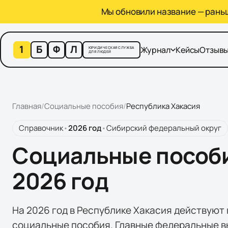
Мы обновили название — раньше
1
Б
Ф
Л
Журнал
Кейсы
Отзыв
ЮРИДИЧЕСКАЯ СЛУЖБА
ДЛЯ ЛЮДЕЙ
Главная
/
Социальные пособия
/
Республика Хакасия
Справочник
•
2026 год
•
Сибирский федеральный округ
Социальные пособи
2026 год
На 2026 год в Республике Хакасия действуют 
социальные пособия. Главные федеральные вы