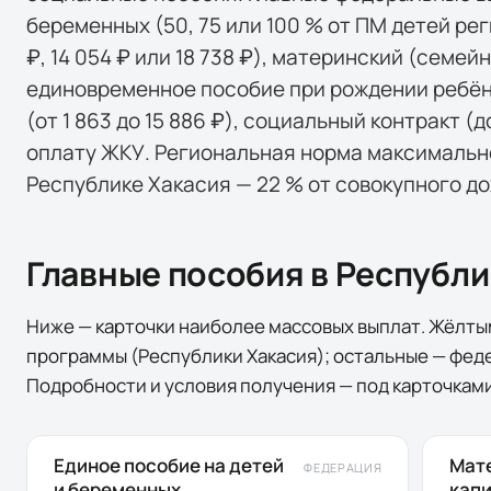
беременных (50, 75 или 100 % от ПМ детей ре
₽, 14 054 ₽ или 18 738 ₽), материнский (семейн
единовременное пособие при рождении ребёнк
(от 1 863 до 15 886 ₽), социальный контракт (
оплату ЖКУ. Региональная норма максимальн
Республике Хакасия — 22 % от совокупного до
Главные пособия в
Республи
Ниже — карточки наиболее массовых выплат. Жёлт
программы
(
Республики Хакасия
); остальные — фед
Подробности и условия получения — под карточками
Единое пособие на детей
Мат
ФЕДЕРАЦИЯ
и беременных
кап