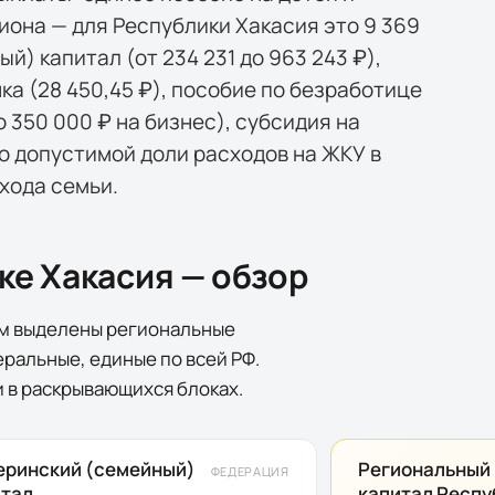
гиона — для Республики Хакасия это 9 369
ый) капитал (от 234 231 до 963 243 ₽),
а (28 450,45 ₽), пособие по безработице
до 350 000 ₽ на бизнес), субсидия на
о допустимой доли расходов на ЖКУ в
хода семьи.
ке Хакасия
— обзор
ым выделены
региональные
еральные, единые по всей РФ.
 в раскрывающихся блоках.
еринский (семейный)
Региональный
ФЕДЕРАЦИЯ
итал
капитал Респу