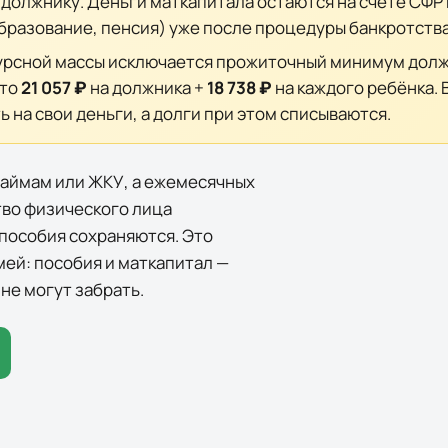
должнику. Деньги маткапитала остаются на счёте СФР 
бразование, пенсия) уже после процедуры банкротства
урсной массы исключается прожиточный минимум должн
это
21 057 ₽
на должника +
18 738 ₽
на каждого ребёнка. 
на свои деньги, а долги при этом списываются.
займам или ЖКУ, а ежемесячных
тво физического лица
 пособия сохраняются
. Это
ей: пособия и маткапитал —
не могут забрать.