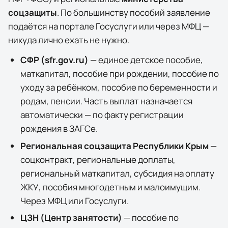
соцзащиты
. По большинству пособий заявление
подаётся на портале
Госуслуги
или через МФЦ —
никуда лично ехать не нужно.
СФР (sfr.gov.ru)
— единое детское пособие,
маткапитал, пособие при рождении, пособие по
уходу за ребёнком, пособие по беременности и
родам, пенсии. Часть выплат назначается
автоматически — по факту регистрации
рождения в ЗАГСе.
Региональная соцзащита
Республики Крым
—
соцконтракт, региональные доплаты,
региональный маткапитал, субсидия на оплату
ЖКУ, пособия многодетным и малоимущим.
Через МФЦ или Госуслуги.
ЦЗН (Центр занятости)
— пособие по