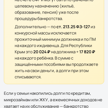
целевому назначению (жильё,
образование, пенсия) уже после
процедуры банкротства.
Дополнительно — по
ст. 213.25 ФЗ-127
из
конкурсной массы исключается
прожиточный минимум должника и по ПМ
на каждого иждивенца. Для
Республики
Крым
это
20 024 ₽
на должника +
17 820 ₽
на каждого ребёнка. В сумме с
защищёнными пособиями вы продолжаете
жить на свои деньги, а долги при этом
списываются.
Если у семьи накопились долги по кредитам,
микрозаймам или ЖКУ, а ежемесячных доходов не
хватает на их обслуживание — банкротство