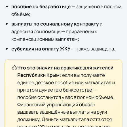
пособие по безработице
— защищено в полном
объёме;
выплаты по социальному контракту
и
адресная соцпомощь — приравнены к
компенсационным выплатам;
субсидия на оплату ЖКУ
— также защищена.
⚖️
Что это значит на практике для жителей
Республики Крым
:
если вы получаете
единое детское пособие или маткапитал и
при этом думаете о банкротстве —
пособия останутся у вас в полном объёме.
Финансовый управляющий обязан
выдавать защищённые выплаты на руки
должнику. Деньги маткапитала остаются
на счёте СФР и могут быть потрачены по