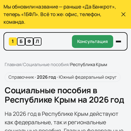
Мы обновили название — раньше «Да Банкрот»,
теперь «1БФЛ». Всё то же: офис, телефон,
команда.
1
Б
Ф
Л
Консультация
Главная
/
Социальные пособия
/
Республика Крым
Справочник
•
2026 год
•
Южный федеральный округ
Социальные пособия в
Республике Крым на 2026 год
На 2026 год в Республике Крым действуют
как федеральные, так и региональные
социальные пособия. Главные федеральные