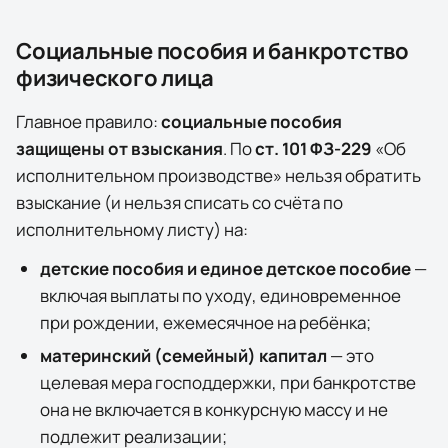
Социальные пособия и банкротство
физического лица
Главное правило:
социальные пособия
защищены от взыскания
. По
ст. 101 ФЗ-229
«Об
исполнительном производстве» нельзя обратить
взыскание (и нельзя списать со счёта по
исполнительному листу) на:
детские пособия и единое детское пособие
—
включая выплаты по уходу, единовременное
при рождении, ежемесячное на ребёнка;
материнский (семейный) капитал
— это
целевая мера господдержки, при банкротстве
она
не
включается в конкурсную массу и не
подлежит реализации;