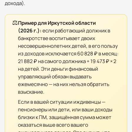
дохода).
⚖️
Пример для
Иркутской области
(
2026
г.):
если работающий должник в
банкротстве воспитывает двоих
несовершеннолетних детей, в его пользу
из доходов исключается
60 828 ₽
в месяц:
21 882 ₽
на самого должника +
19 473 ₽
× 2
на детей. Эти деньги финансовый
управляющий обязан выдавать
ежемесячно — на них нельзя обратить
взыскание.
Если в вашей ситуации иждивенцы —
пенсионеры или дети, или ваши доходы
близки к ПМ, защищённая сумма может
оказаться выше всего вашего