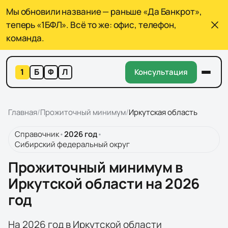
Мы обновили название — раньше «Да Банкрот»,
теперь «1БФЛ». Всё то же: офис, телефон,
команда.
1
Б
Ф
Л
Консультация
Главная
/
Прожиточный минимум
/
Иркутская область
Справочник
•
2026
год
•
Сибирский федеральный округ
Прожиточный минимум в
Иркутской области на 2026
год
На 2026 год в Иркутской области