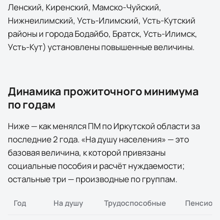
Ленский, Киренский, Мамско-Чуйский,
Нижнеилимский, Усть-Илимский, Усть-Кутский
районы и города Бодайбо, Братск, Усть-Илимск,
Усть-Кут) установлены повышенные величины.
Динамика прожиточного минимума
по годам
Ниже — как менялся ПМ по
Иркутской области
за
последние
2
года
. «На душу населения» — это
базовая величина, к которой привязаны
социальные пособия и расчёт нуждаемости;
остальные три — производные по группам.
Год
На душу
Трудоспособные
Пенсион