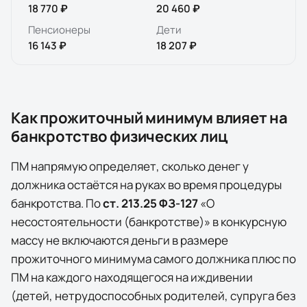
18 770 ₽
20 460 ₽
Пенсионеры
Дети
16 143 ₽
18 207 ₽
Как прожиточный минимум влияет на
банкротство физических лиц
ПМ напрямую определяет, сколько денег у
должника остаётся на руках во время процедуры
банкротства. По
ст. 213.25 ФЗ-127
«О
несостоятельности (банкротстве)» в конкурсную
массу
не включаются
деньги в размере
прожиточного минимума самого должника плюс по
ПМ на каждого находящегося на иждивении
(детей, нетрудоспособных родителей, супруга без