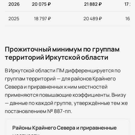
2026
20 075 ₽
21 882 ₽
17 2
2025
18 797 ₽
20 489 ₽
16 1
Прожиточный минимум по группам
территорий
Иркутской области
В
Иркутской области
ПМ дифференцируется по
группам территорий — для районов Крайнего
Севера и приравненных к ним местностей
применяются повышающие коэффициенты. Внизу
— данные по каждой группе, утверждённые тем же
постановлением №
887-пп
.
Районы Крайнего Севера и приравненные