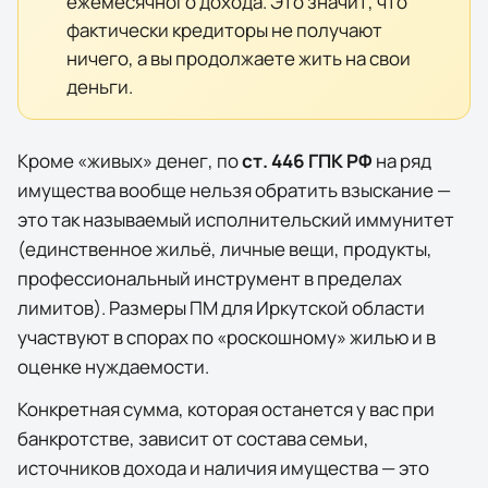
ежемесячного дохода. Это значит, что
фактически кредиторы не получают
ничего, а вы продолжаете жить на свои
деньги.
Кроме «живых» денег, по
ст. 446 ГПК РФ
на ряд
имущества вообще нельзя обратить взыскание —
это так называемый исполнительский иммунитет
(единственное жильё, личные вещи, продукты,
профессиональный инструмент в пределах
лимитов). Размеры ПМ для
Иркутской области
участвуют в спорах по «роскошному» жилью и в
оценке нуждаемости.
Конкретная сумма, которая останется у вас при
банкротстве, зависит от состава семьи,
источников дохода и наличия имущества — это