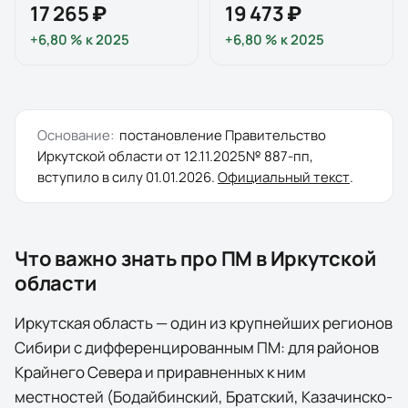
17 265 ₽
19 473 ₽
+6,80 %
к
2025
+6,80 %
к
2025
Основание:
постановление
Правительство
Иркутской области
от
12.11.2025
№
887-пп
,
вступило в силу
01.01.2026
.
Официальный текст
.
Что важно знать про ПМ в
Иркутской
области
Иркутская область — один из крупнейших регионов
Сибири с дифференцированным ПМ: для районов
Крайнего Севера и приравненных к ним
местностей (Бодайбинский, Братский, Казачинско-