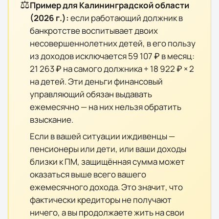
⚖️
Пример для
Калининградской области
(
2026
г.):
если работающий должник в
банкротстве воспитывает двоих
несовершеннолетних детей, в его пользу
из доходов исключается
59 107 ₽
в месяц:
21 263 ₽
на самого должника +
18 922 ₽
× 2
на детей. Эти деньги финансовый
управляющий обязан выдавать
ежемесячно — на них нельзя обратить
взыскание.
Если в вашей ситуации иждивенцы —
пенсионеры или дети, или ваши доходы
близки к ПМ, защищённая сумма может
оказаться выше всего вашего
ежемесячного дохода. Это значит, что
фактически кредиторы не получают
ничего, а вы продолжаете жить на свои