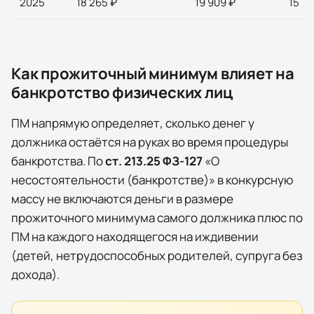
2025
18 265 ₽
19 909 ₽
15 70
Как прожиточный минимум влияет на
банкротство физических лиц
ПМ напрямую определяет, сколько денег у
должника остаётся на руках во время процедуры
банкротства. По
ст. 213.25 ФЗ-127
«О
несостоятельности (банкротстве)» в конкурсную
массу
не включаются
деньги в размере
прожиточного минимума самого должника плюс по
ПМ на каждого находящегося на иждивении
(детей, нетрудоспособных родителей, супруга без
дохода).