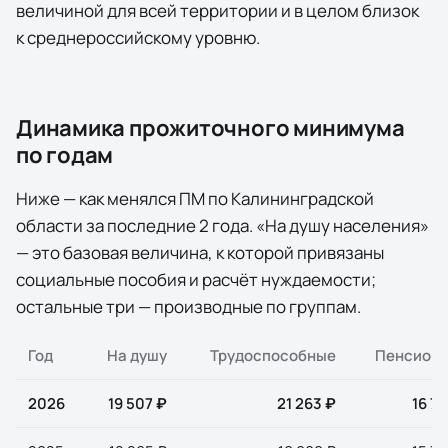
величиной для всей территории и в целом близок
к среднероссийскому уровню.
Динамика прожиточного минимума
по годам
Ниже — как менялся ПМ по
Калининградской
области
за последние
2
года
. «На душу населения»
— это базовая величина, к которой привязаны
социальные пособия и расчёт нуждаемости;
остальные три — производные по группам.
Год
На душу
Трудоспособные
Пенсион
2026
19 507 ₽
21 263 ₽
16 77