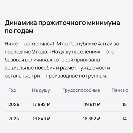
Динамика прожиточного минимума
по годам
Ниже — как менялся ПМ по
Республике Алтай
за
последние
2
года
. «На душу населения» — это
базовая величина, к которой привязаны
социальные пособия и расчёт нуждаемости;
остальные три — производные по группам.
Год
На душу
Трудоспособные
Пенсион
2026
17 992 ₽
19 611 ₽
15 4
2025
16 846 ₽
18 362 ₽
14 4