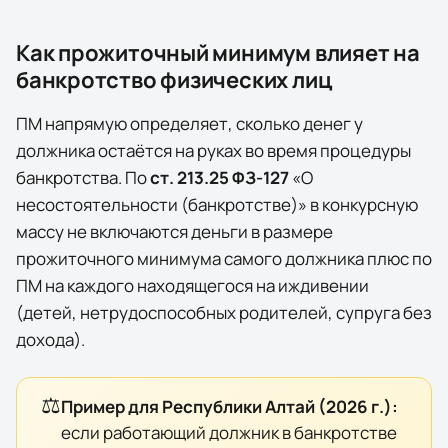
Как прожиточный минимум влияет на
банкротство физических лиц
ПМ напрямую определяет, сколько денег у
должника остаётся на руках во время процедуры
банкротства. По
ст. 213.25 ФЗ-127
«О
несостоятельности (банкротстве)» в конкурсную
массу
не включаются
деньги в размере
прожиточного минимума самого должника плюс по
ПМ на каждого находящегося на иждивении
(детей, нетрудоспособных родителей, супруга без
дохода).
⚖️
Пример для
Республики Алтай
(
2026
г.):
если работающий должник в банкротстве