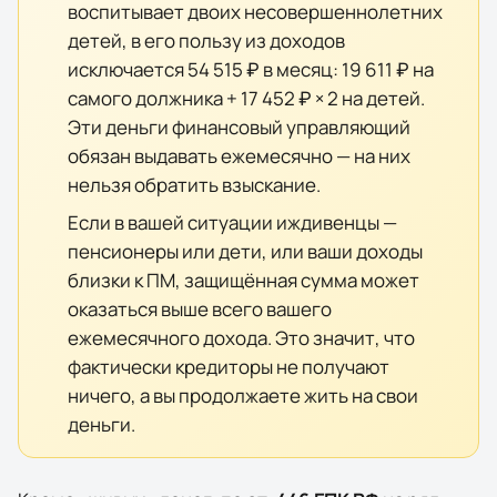
воспитывает двоих несовершеннолетних
детей, в его пользу из доходов
исключается
54 515 ₽
в месяц:
19 611 ₽
на
самого должника +
17 452 ₽
× 2 на детей.
Эти деньги финансовый управляющий
обязан выдавать ежемесячно — на них
нельзя обратить взыскание.
Если в вашей ситуации иждивенцы —
пенсионеры или дети, или ваши доходы
близки к ПМ, защищённая сумма может
оказаться выше всего вашего
ежемесячного дохода. Это значит, что
фактически кредиторы не получают
ничего, а вы продолжаете жить на свои
деньги.