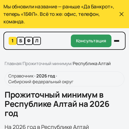
Мы обновили название — раньше «Да Банкрот»,
теперь «1БФЛ». Всё то же: офис, телефон,
команда.
1
Б
Ф
Л
Консультация
Главная
/
Прожиточный минимум
/
Республика Алтай
Справочник
•
2026
год
•
Сибирский федеральный округ
Прожиточный минимум в
Республике Алтай на 2026
год
На 2026 год в Республике Алтай