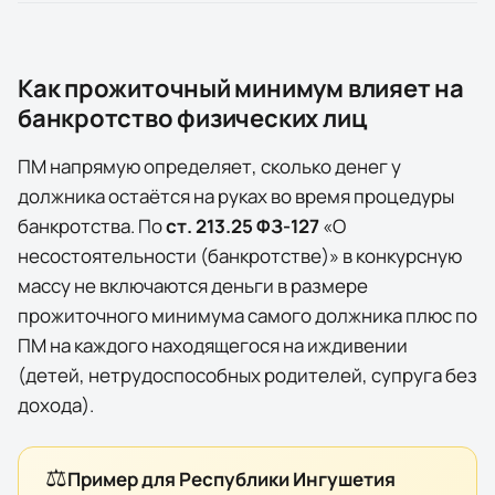
Как прожиточный минимум влияет на
банкротство физических лиц
ПМ напрямую определяет, сколько денег у
должника остаётся на руках во время процедуры
банкротства. По
ст. 213.25 ФЗ-127
«О
несостоятельности (банкротстве)» в конкурсную
массу
не включаются
деньги в размере
прожиточного минимума самого должника плюс по
ПМ на каждого находящегося на иждивении
(детей, нетрудоспособных родителей, супруга без
дохода).
⚖️
Пример для
Республики Ингушетия