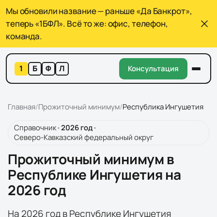
Мы обновили название — раньше «Да Банкрот»,
теперь «1БФЛ». Всё то же: офис, телефон,
команда.
1
Б
Ф
Л
Консультация
Главная
/
Прожиточный минимум
/
Республика Ингушетия
Справочник
•
2026
год
•
Северо-Кавказский федеральный округ
Прожиточный минимум в
Республике Ингушетия на
2026 год
На 2026 год в Республике Ингушетия