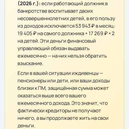
(
2026
г.):
если работающий должник в
банкротстве воспитывает двоих
несовершеннолетних детей, в его пользу
из доходов исключается
53 943 ₽
в месяц:
19 405 ₽
на самого должника +
17 269 ₽
× 2
на детей. Эти деньги финансовый
управляющий обязан выдавать
ежемесячно — на них нельзя обратить
взыскание.
Если в вашей ситуации иждивенцы —
пенсионеры или дети, или ваши доходы
близки к ПМ, защищённая сумма может
оказаться выше всего вашего
ежемесячного дохода. Это значит, что
фактически кредиторы не получают
ничего, а вы продолжаете жить на свои
деньги.