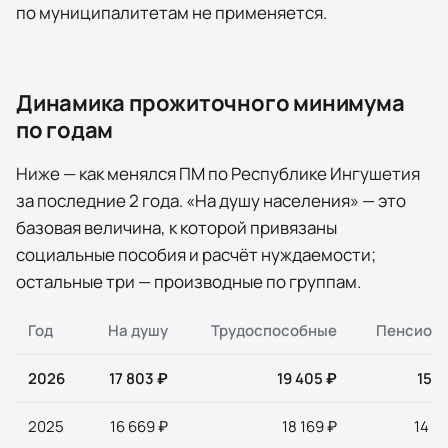
по муниципалитетам не применяется.
Динамика прожиточного минимума
по годам
Ниже — как менялся ПМ по
Республике Ингушетия
за последние
2
года
. «На душу населения» — это
базовая величина, к которой привязаны
социальные пособия и расчёт нуждаемости;
остальные три — производные по группам.
Год
На душу
Трудоспособные
Пенсион
2026
17 803 ₽
19 405 ₽
15 3
2025
16 669 ₽
18 169 ₽
14 3