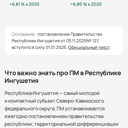
+6,81 %
к
2025
+6,80 %
к
2025
Основание:
постановление
Правительство
Республики Ингушетия
от
05.11.2025
№
127
,
вступило в силу
01.01.2026
.
Официальный текст
.
Что важно знать про ПМ в
Республике
Ингушетия
Республика Ингушетия — самый молодой
и компактный субъект Северо-Кавказского
федерального округа. ПМ устанавливается
ежегодно постановлением правительства
республики; территориальной дифференциации