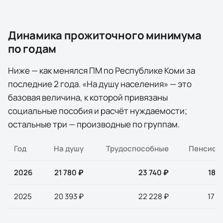
Динамика прожиточного минимума
по годам
Ниже — как менялся ПМ по
Республике Коми
за
последние
2
года
. «На душу населения» — это
базовая величина, к которой привязаны
социальные пособия и расчёт нуждаемости;
остальные три — производные по группам.
Год
На душу
Трудоспособные
Пенсион
2026
21 780 ₽
23 740 ₽
18 7
2025
20 393 ₽
22 228 ₽
17 5