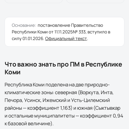
Основание:
постановление
Правительство
Республики Коми
от
11.11.2025
№
333
, вступило в
силу
01.01.2026
.
Официальный текст
.
Что важно знать про ПМ в
Республике
Коми
Республика Коми поделена на две природно-
климатические зоны: северная (Воркута, Инта,
Печора, Усинск, Ижемский и Усть-Цилемский
районы — коэффициент 1,163) и южная (Сыктывкар
и остальные муниципалитеты — коэффициент 0,94
к базовой величине).