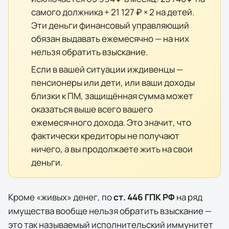
самого должника +
21 127 ₽
× 2 на детей.
Эти деньги финансовый управляющий
обязан выдавать ежемесячно — на них
нельзя обратить взыскание.
Если в вашей ситуации иждивенцы —
пенсионеры или дети, или ваши доходы
близки к ПМ, защищённая сумма может
оказаться выше всего вашего
ежемесячного дохода. Это значит, что
фактически кредиторы не получают
ничего, а вы продолжаете жить на свои
деньги.
Кроме «живых» денег, по
ст. 446 ГПК РФ
на ряд
имущества вообще нельзя обратить взыскание —
это так называемый исполнительский иммунитет