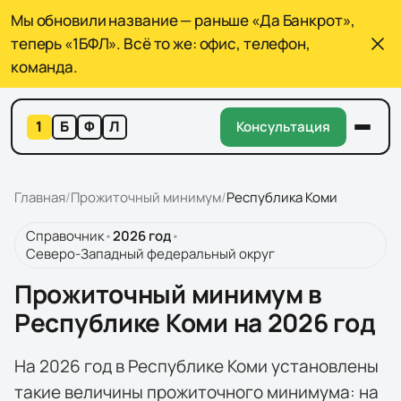
Мы обновили название — раньше «Да Банкрот»,
теперь «1БФЛ». Всё то же: офис, телефон,
команда.
1
Б
Ф
Л
Консультация
Главная
/
Прожиточный минимум
/
Республика Коми
Справочник
•
2026
год
•
Северо-Западный федеральный округ
Прожиточный минимум в
Республике Коми на 2026 год
На 2026 год в Республике Коми установлены
такие величины прожиточного минимума: на