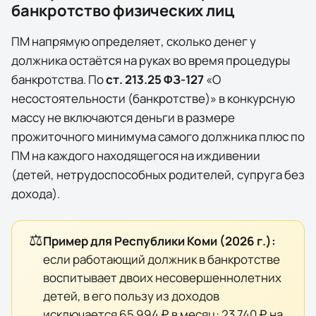
банкротство физических лиц
ПМ напрямую определяет, сколько денег у
должника остаётся на руках во время процедуры
банкротства. По
ст. 213.25 ФЗ-127
«О
несостоятельности (банкротстве)» в конкурсную
массу
не включаются
деньги в размере
прожиточного минимума самого должника плюс по
ПМ на каждого находящегося на иждивении
(детей, нетрудоспособных родителей, супруга без
дохода).
⚖️
Пример для
Республики Коми
(
2026
г.):
если работающий должник в банкротстве
воспитывает двоих несовершеннолетних
детей, в его пользу из доходов
исключается
65 994 ₽
в месяц:
23 740 ₽
на