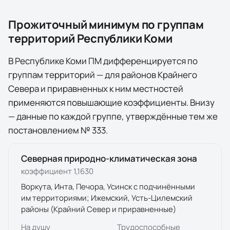
Прожиточный минимум по группам
территорий
Республики Коми
В
Республике Коми
ПМ дифференцируется по
группам территорий — для районов Крайнего
Севера и приравненных к ним местностей
применяются повышающие коэффициенты. Внизу
— данные по каждой группе, утверждённые тем же
постановлением №
333
.
Северная природно-климатическая зона
коэффициент
1,1630
Воркута, Инта, Печора, Усинск с подчинёнными
им территориями; Ижемский, Усть-Цилемский
районы (Крайний Север и приравненные)
На душу
Трудоспособные