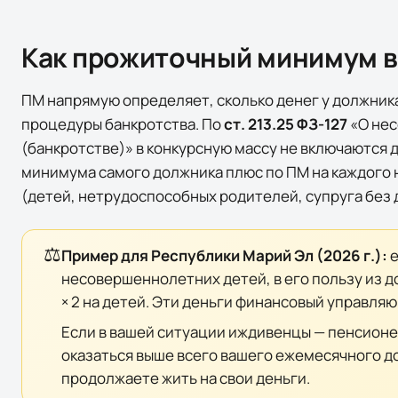
Как прожиточный минимум в
ПМ напрямую определяет, сколько денег у должника
процедуры банкротства. По
ст. 213.25 ФЗ-127
«О нес
(банкротстве)» в конкурсную массу
не включаются
д
минимума самого должника плюс по ПМ на каждого
(детей, нетрудоспособных родителей, супруга без 
⚖️
Пример для
Республики Марий Эл
(
2026
г.):
е
несовершеннолетних детей, в его пользу из 
× 2 на детей. Эти деньги финансовый управля
Если в вашей ситуации иждивенцы — пенсионе
оказаться выше всего вашего ежемесячного дох
продолжаете жить на свои деньги.