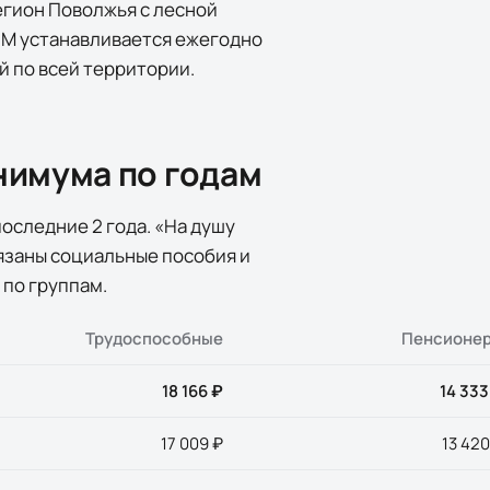
егион Поволжья с лесной
М устанавливается ежегодно
 по всей территории.
нимума по годам
последние
2
года
. «На душу
вязаны социальные пособия и
 по группам.
Трудоспособные
Пенсионе
18 166 ₽
14 333
17 009 ₽
13 420