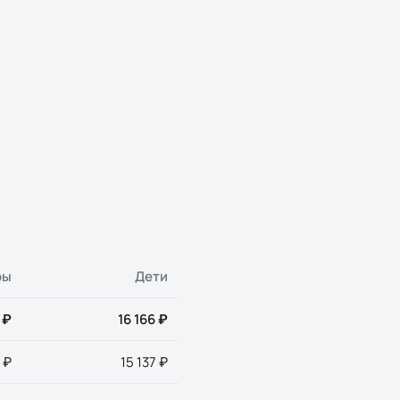
ры
Дети
 ₽
16 166 ₽
 ₽
15 137 ₽