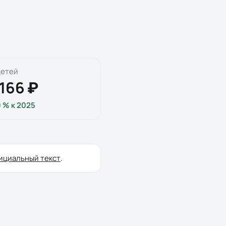
детей
 166 ₽
0 %
к
2025
ициальный текст
.