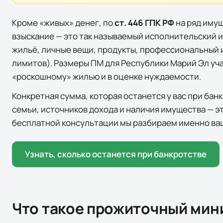
Кроме «живых» денег, по
ст. 446 ГПК РФ
на ряд иму
взыскание — это так называемый исполнительский
жильё, личные вещи, продукты, профессиональный 
лимитов). Размеры ПМ для
Республики Марий Эл
уча
«роскошному» жилью и в оценке нуждаемости.
Конкретная сумма, которая останется у вас при банк
семьи, источников дохода и наличия имущества — э
бесплатной консультации мы разбираем именно ваш
Узнать, сколько останется при банкротстве
Что такое прожиточный мини