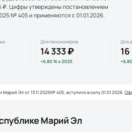
166 ₽. Цифры утверждены постановлением
025 № 405 и применяются с 01.01.2026.
ных
Для пенсионеров
Для 
14 333 ₽
16
+6,80 %
к
2025
+6,8
и Марий Эл
от
13.11.2025
№
405
, вступило в силу
01.01.2026
.
Оф
спублике Марий Эл