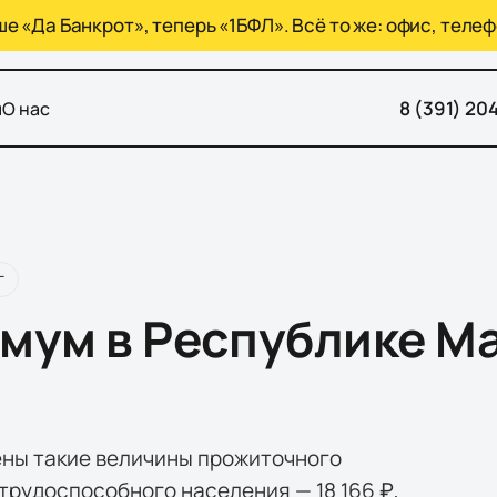
 «Да Банкрот», теперь «1БФЛ». Всё то же: офис, телеф
8 (391) 20
ы
О нас
г
мум в Республике М
ены такие величины прожиточного
 трудоспособного населения — 18 166 ₽,