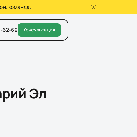
он, команда.
4-62-69
Консультация
арий Эл