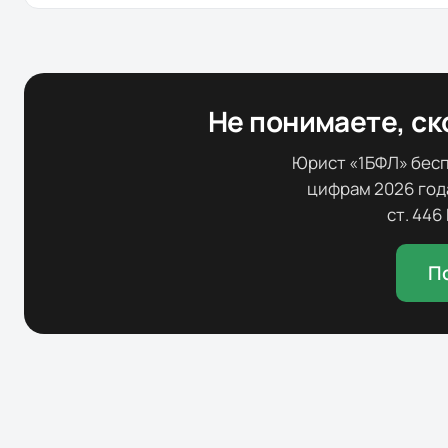
Не понимаете, ск
Юрист «1БФЛ» бес
цифрам
2026
год
ст. 446
П