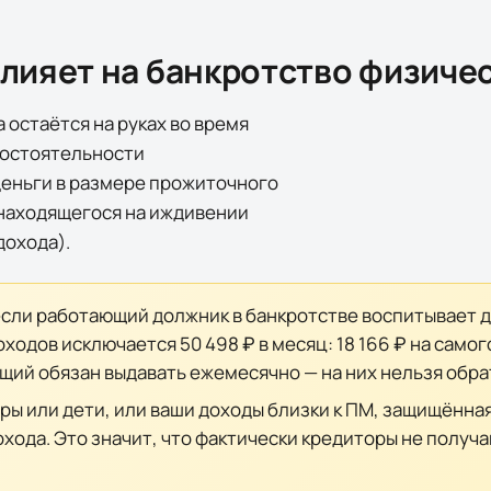
лияет на банкротство физичес
 остаётся на руках во время
остоятельности
еньги в размере прожиточного
 находящегося на иждивении
дохода).
сли работающий должник в банкротстве воспитывает 
доходов исключается
50 498 ₽
в месяц:
18 166 ₽
на самог
ющий обязан выдавать ежемесячно — на них нельзя обра
ры или дети, или ваши доходы близки к ПМ, защищённа
ода. Это значит, что фактически кредиторы не получаю