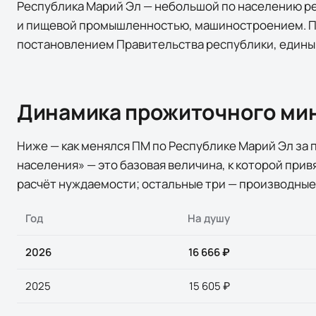
Республика Марий Эл — небольшой по населению р
и пищевой промышленностью, машиностроением. П
постановлением Правительства республики, единый
Динамика прожиточного ми
Ниже — как менялся ПМ по
Республике Марий Эл
за 
населения» — это базовая величина, к которой при
расчёт нуждаемости; остальные три — производные
Год
На душу
2026
16 666 ₽
2025
15 605 ₽