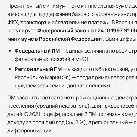
Прожиточный минимум — это минимальная сумма до
в месяц для поддержания базового уровня жизни: п
ЖКХ, транспорт и обязательные платежи. В России
регулирует
Федеральный закон от 24.10.1997 № 1
минимуме в Российской Федерации»
. Сами цифры
Федеральный ПМ
— единая величина по всей ст
федеральных пособий и МРОТ.
Региональный ПМ
— у каждого субъекта свой, у
Республике Марий Эл
) — тогда применяется рег
нуждаемости семьи, доплат к пенсиям.
ПМ рассчитывается по четырём социально-демогра
населения (средний показатель), для трудоспособн
детей. С 2021 года федеральный ПМ привязан к ме
доходу за прошлый год (44,2 %), а региональный —
дифференциации.