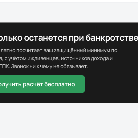
олько останется при банкротств
платно посчитает ваш защищённый минимум по
а, с учётом иждивенцев, источников дохода и
 ГПК. Звонок ни к чему не обязывает.
олучить расчёт бесплатно