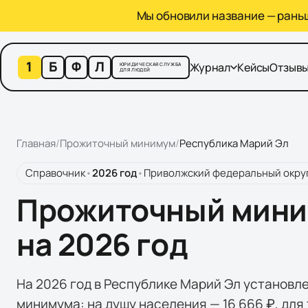
Мы обновили название — раньше
1
Б
Ф
Л
Журнал
Кейсы
Отзыв
ЮРИДИЧЕСКАЯ СЛУЖБА
ДЛЯ ЛЮДЕЙ
Главная
/
Прожиточный минимум
/
Республика Марий Эл
Справочник
•
2026
год
•
Приволжский федеральный окру
Прожиточный мини
на 2026 год
На 2026 год в Республике Марий Эл установл
минимума: на душу населения — 16 666 ₽, для