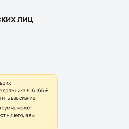
ких лиц
двоих
о должника +
16 166 ₽
тить взыскание.
я сумма может
т ничего, а вы