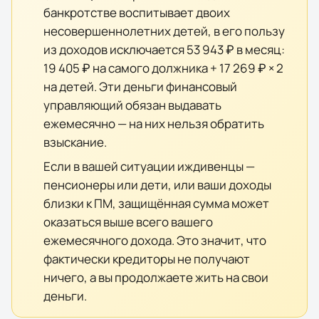
банкротстве воспитывает двоих
несовершеннолетних детей, в его пользу
из доходов исключается
53 943 ₽
в месяц:
19 405 ₽
на самого должника +
17 269 ₽
× 2
на детей. Эти деньги финансовый
управляющий обязан выдавать
ежемесячно — на них нельзя обратить
взыскание.
Если в вашей ситуации иждивенцы —
пенсионеры или дети, или ваши доходы
близки к ПМ, защищённая сумма может
оказаться выше всего вашего
ежемесячного дохода. Это значит, что
фактически кредиторы не получают
ничего, а вы продолжаете жить на свои
деньги.