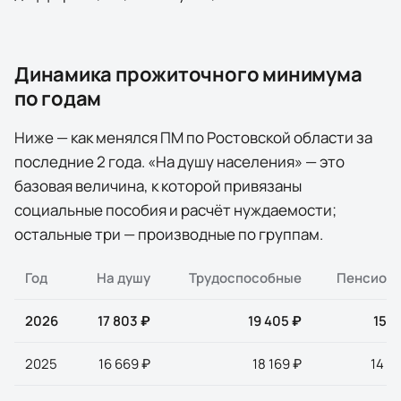
Динамика прожиточного минимума
по годам
Ниже — как менялся ПМ по
Ростовской области
за
последние
2
года
. «На душу населения» — это
базовая величина, к которой привязаны
социальные пособия и расчёт нуждаемости;
остальные три — производные по группам.
Год
На душу
Трудоспособные
Пенсион
2026
17 803 ₽
19 405 ₽
15 3
2025
16 669 ₽
18 169 ₽
14 3