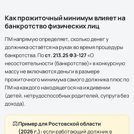
Как прожиточный минимум влияет на
банкротство физических лиц
ПМ напрямую определяет, сколько денег у
должника остаётся на руках во время процедуры
банкротства. По
ст. 213.25 ФЗ-127
«О
несостоятельности (банкротстве)» в конкурсную
массу
не включаются
деньги в размере
прожиточного минимума самого должника плюс по
ПМ на каждого находящегося на иждивении
(детей, нетрудоспособных родителей, супруга без
дохода).
⚖️
Пример для
Ростовской области
(
2026
г.):
если работающий должник в