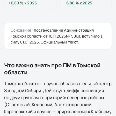
+6,80 %
к
2025
+6,80 %
к
2025
Основание:
постановление
Администрация
Томской области
от
10.11.2025
№
506а
, вступило в
силу
01.01.2026
.
Официальный текст
.
Что важно знать про ПМ в
Томской
области
Томская область — научно-образовательный центр
Западной Сибири. Действует дифференциация
по двум группам территорий: северные районы
(Стрежевой, Кедровый, Александровский,
Каргасокский и другие — приравненные к Крайнему