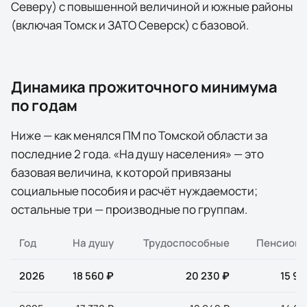
Северу) с повышенной величиной и южные районы
(включая Томск и ЗАТО Северск) с базовой.
Динамика прожиточного минимума
по годам
Ниже — как менялся ПМ по
Томской области
за
последние
2
года
. «На душу населения» — это
базовая величина, к которой привязаны
социальные пособия и расчёт нуждаемости;
остальные три — производные по группам.
Год
На душу
Трудоспособные
Пенсион
2026
18 560 ₽
20 230 ₽
15 96