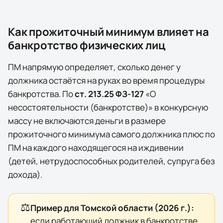
Как прожиточный минимум влияет на
банкротство физических лиц
ПМ напрямую определяет, сколько денег у
должника остаётся на руках во время процедуры
банкротства. По
ст. 213.25 ФЗ-127
«О
несостоятельности (банкротстве)» в конкурсную
массу
не включаются
деньги в размере
прожиточного минимума самого должника плюс по
ПМ на каждого находящегося на иждивении
(детей, нетрудоспособных родителей, супруга без
дохода).
⚖️
Пример для
Томской области
(
2026
г.):
если работающий должник в банкротстве