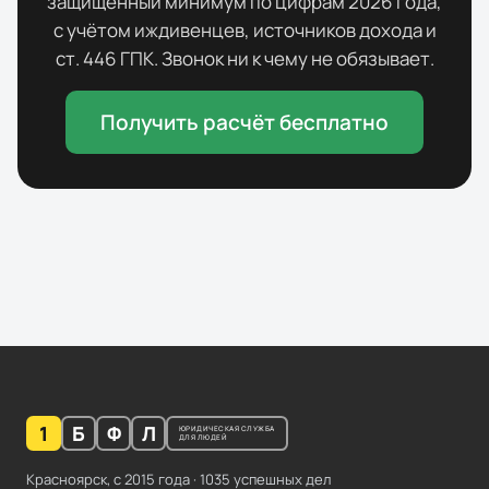
защищённый минимум по цифрам
2026
года,
с учётом иждивенцев, источников дохода и
ст. 446 ГПК. Звонок ни к чему не обязывает.
Получить расчёт бесплатно
1
Б
Ф
Л
ЮРИДИЧЕСКАЯ СЛУЖБА
ДЛЯ ЛЮДЕЙ
Красноярск, с
2015
года ·
1035
успешных дел