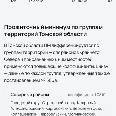
2025
17 378 ₽
18 942 ₽
14 94
Прожиточный минимум по группам
территорий
Томской области
В
Томской области
ПМ дифференцируется по
группам территорий — для районов Крайнего
Севера и приравненных к ним местностей
применяются повышающие коэффициенты. Внизу
— данные по каждой группе, утверждённые тем же
постановлением №
506а
.
Северные районы
коэффициент
1,0810
Городской округ Стрежевой, город Кедровый,
Александровский, Каргасокский, Верхнекетский,
Колпашевский, Парабельский, Молчановский,