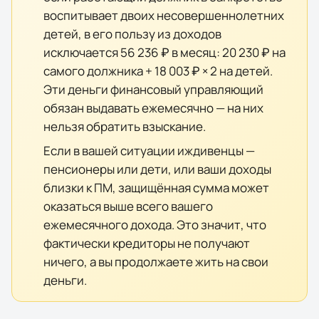
воспитывает двоих несовершеннолетних
детей, в его пользу из доходов
исключается
56 236 ₽
в месяц:
20 230 ₽
на
самого должника +
18 003 ₽
× 2 на детей.
Эти деньги финансовый управляющий
обязан выдавать ежемесячно — на них
нельзя обратить взыскание.
Если в вашей ситуации иждивенцы —
пенсионеры или дети, или ваши доходы
близки к ПМ, защищённая сумма может
оказаться выше всего вашего
ежемесячного дохода. Это значит, что
фактически кредиторы не получают
ничего, а вы продолжаете жить на свои
деньги.