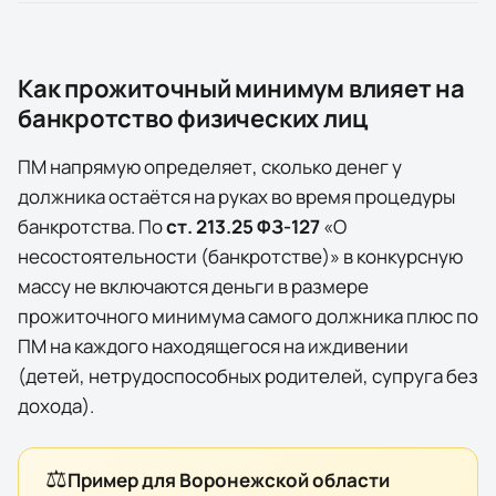
Как прожиточный минимум влияет на
банкротство физических лиц
ПМ напрямую определяет, сколько денег у
должника остаётся на руках во время процедуры
банкротства. По
ст. 213.25 ФЗ-127
«О
несостоятельности (банкротстве)» в конкурсную
массу
не включаются
деньги в размере
прожиточного минимума самого должника плюс по
ПМ на каждого находящегося на иждивении
(детей, нетрудоспособных родителей, супруга без
дохода).
⚖️
Пример для
Воронежской области