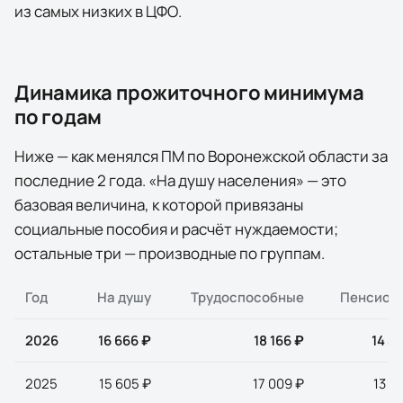
из самых низких в ЦФО.
Динамика прожиточного минимума
по годам
Ниже — как менялся ПМ по
Воронежской области
за
последние
2
года
. «На душу населения» — это
базовая величина, к которой привязаны
социальные пособия и расчёт нуждаемости;
остальные три — производные по группам.
Год
На душу
Трудоспособные
Пенсион
2026
16 666 ₽
18 166 ₽
14 3
2025
15 605 ₽
17 009 ₽
13 4