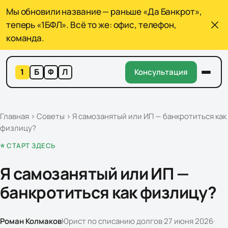
Мы обновили название — раньше «Да Банкрот»,
теперь «1БФЛ». Всё то же: офис, телефон,
команда.
1
Б
Ф
Л
Консультация
Главная
›
Советы
›
Я самозанятый или ИП — банкротиться как
физлицу?
⭐ СТАРТ ЗДЕСЬ
Я самозанятый или ИП —
банкротиться как физлицу?
Роман Колмаков
Юрист по списанию долгов
·
27 июня 2026
·