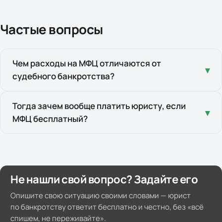
Частые вопросы
Чем расходы на МФЦ отличаются от
▾
судебного банкротства?
В суде есть обязательные платежи: депозит на
Тогда зачем вообще платить юристу, если
▾
МФЦ бесплатный?
вознаграждение финансового управляющего
(25 000 ₽), публикации в ЕФРСБ и
«Коммерсанте», почта. Во внесудебной
За МФЦ платить не нужно — подать заявление
процедуре через МФЦ управляющего нет
можно самостоятельно. Юрист нужен, чтобы
вообще, публикации делает сам МФЦ — поэтому
проверить, проходите ли вы по условиям, и без
Не нашли свой вопрос? Задайте его
для вас она бесплатна.
ошибок составить заявление: главный риск
Опишите свою ситуацию своими словами — юрист
здесь — неполный список кредиторов, из-за
по банкротству ответит бесплатно и честно, без «всё
которого долг не спишется. Если ваш случай
спишем, не переживайте».