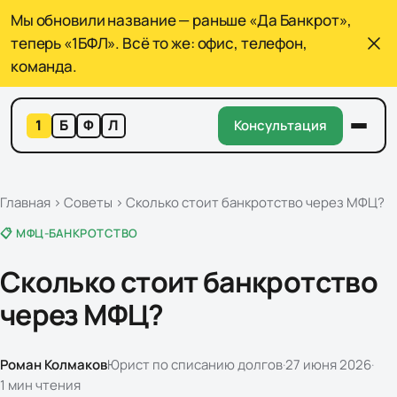
Мы обновили название — раньше «Да Банкрот»,
теперь «1БФЛ». Всё то же: офис, телефон,
команда.
1
Б
Ф
Л
Консультация
Главная
›
Советы
›
Сколько стоит банкротство через МФЦ?
📋 МФЦ-БАНКРОТСТВО
Сколько стоит банкротство
через МФЦ?
Роман Колмаков
Юрист по списанию долгов
·
27 июня 2026
·
1
мин чтения