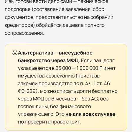
и вы готовы вести дело сами — техническое
подспорье (составление заявления, сбор
документов, представительство на собрании
кредиторов) обойдётся дешевле полного
сопровождения.
⚖️
Альтернатива — внесудебное
банкротство через МФЦ.
Если ваш долг
укладывается в 25 000 — 1 000 000 ₽ и нет
имущества к взысканию (приставы
закрыли производство по п. 4 ч. 1 ст. 46
ФЗ-229), можно списать долги бесплатно
через МФЦ за 6 месяцев — без АС, без
госпошлины, без финансового
управляющего. Это
не для всех случаев
,
но проверить право стоит.