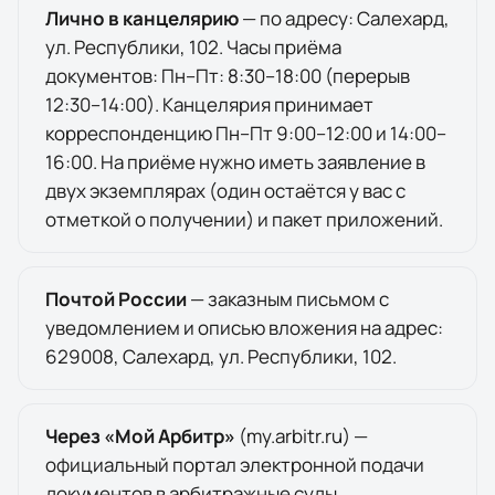
Лично в канцелярию
— по адресу:
Салехард
,
ул. Республики, 102
. Часы приёма
документов:
Пн–Пт: 8:30–18:00 (перерыв
12:30–14:00). Канцелярия принимает
корреспонденцию Пн–Пт 9:00–12:00 и 14:00–
16:00.
На приёме нужно иметь заявление в
двух экземплярах (один остаётся у вас с
отметкой о получении) и пакет приложений.
Почтой России
— заказным письмом с
уведомлением и описью вложения на адрес:
629008
,
Салехард
,
ул. Республики, 102
.
Через «Мой Арбитр»
(
my.arbitr.ru
) —
официальный портал электронной подачи
документов в арбитражные суды.