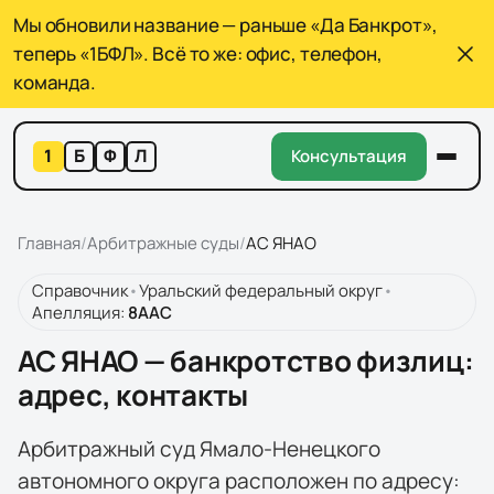
Мы обновили название — раньше «Да Банкрот»,
теперь «1БФЛ». Всё то же: офис, телефон,
команда.
1
Б
Ф
Л
Консультация
Главная
/
Арбитражные суды
/
АС ЯНАО
Справочник
•
Уральский федеральный округ
•
Апелляция:
8
ААС
АС ЯНАО — банкротство физлиц:
адрес, контакты
Арбитражный суд Ямало-Ненецкого
автономного округа расположен по адресу: