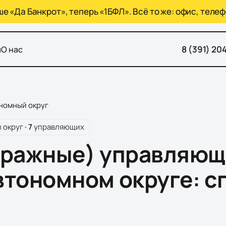
 «Да Банкрот», теперь «1БФЛ». Всё то же: офис, телеф
8 (391) 20
ы
О нас
номный округ
 округ
•
7
управляющих
тражные) управляющ
втономном округе
: с