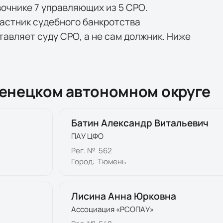
вочнике
7
управляющих
из
5
СРО
.
астник судебного банкротства
тавляет суду СРО, а не сам должник. Ниже
енецком автономном округе
Батин Александр Витальевич
ПАУ ЦФО
Рег. №
562
Город:
Тюмень
Лисина Анна Юрковна
Ассоциация «РСОПАУ»