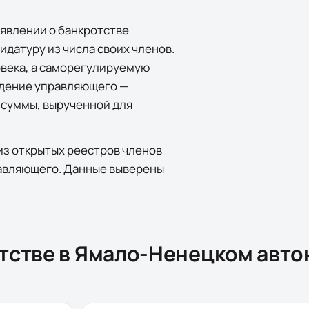
явлении о банкротстве
дидатуру из числа своих членов.
овека, а саморегулируемую
ждение управляющего —
т суммы, вырученной для
 из открытых реестров членов
равляющего. Данные выверены
тстве в
Ямало-Ненецком авт