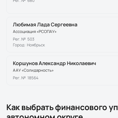
Рег. №
680
Любимая Лада Сергеевна
Ассоциация «РСОПАУ»
Рег. №
503
Город:
Ноябрьск
Коршунов Александр Николаевич
ААУ «Солидарность»
Рег. №
18564
Как выбрать финансового у
автономном округе