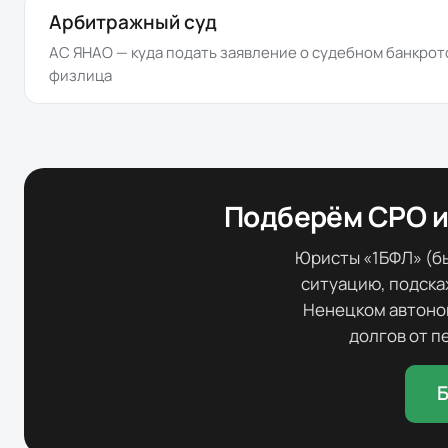
Арбитражный суд
АС ЯНАО
— куда подать заявление о судебном банкрот
физлица
Подберём СРО и
Юристы «1БФЛ» (бы
ситуацию, подскаж
Ненецком автоно
долгов от п
Б