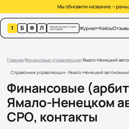
Мы обновили название — раньше
1
Б
Ф
Л
Журнал
Кейсы
Отзыв
ЮРИДИЧЕСКАЯ СЛУЖБА
ДЛЯ ЛЮДЕЙ
Главная
/
Финансовые управляющие
/
Ямало-Ненецкий авто
Справочник управляющих
•
Ямало-Ненецкий автономный
Финансовые (арби
Ямало-Ненецком а
СРО, контакты