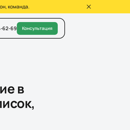
он, команда.
4-62-69
Консультация
ие в
писок,