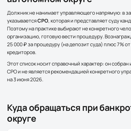
Должник не нанимает управляющего напрямую: в за
указывается
СРО
, которая и представляет суду кан
Поэтому на практике выбирают не конкретного чел
организацию, готовую вести процедуру. Вознагра
25 000 ₽ за процедуру (на депозит суда) плюс 7% о
кредиторов.
Этот список носит справочный характер: он собран
СРО и не является рекомендацией конкретного уп
на
3 июня 2026
.
Куда обращаться при банкро
округе