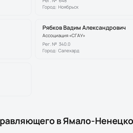
Рег. №
648
Город:
Ноябрьск
Рябков Вадим Александрович
Ассоциация «СГАУ»
Рег. №
340.0
Город:
Салехард
правляющего в
Ямало-Ненецк