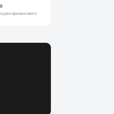
о
з суда и финансового
ч