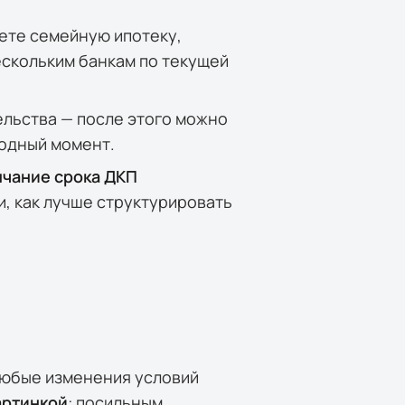
ете семейную ипотеку,
ескольким банкам по текущей
льства — после этого можно
годный момент.
нчание срока ДКП
, как лучше структурировать
Любые изменения условий
артинкой
: посильным