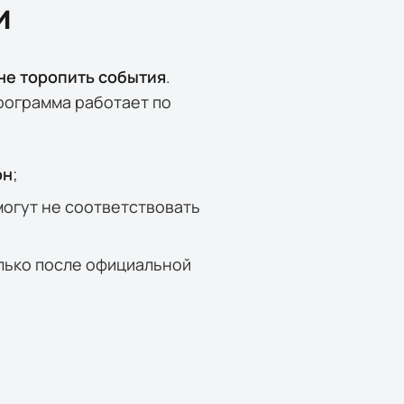
и
не торопить события
.
рограмма работает по
он
;
огут не соответствовать
лько после официальной