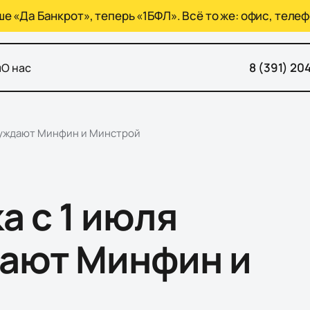
 «Да Банкрот», теперь «1БФЛ». Всё то же: офис, телеф
8 (391) 20
ы
О нас
бсуждают Минфин и Минстрой
а с 1 июля
дают Минфин и