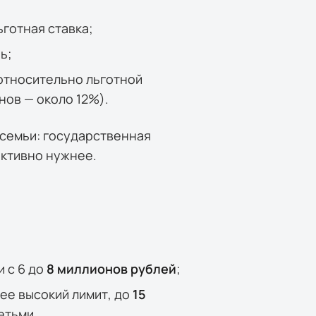
ьготная ставка;
ь;
относительно льготной
нов — около 12%).
 семьи: государственная
ективно нужнее.
 с 6 до
8 миллионов рублей
;
ее высокий лимит, до
15
етьми.