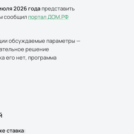
 июля 2026 года
представить
ом сообщил
портал ДОМ.РФ
ации обсуждаемые параметры —
чательное решение
а его нет, программа
й
же ставка
: