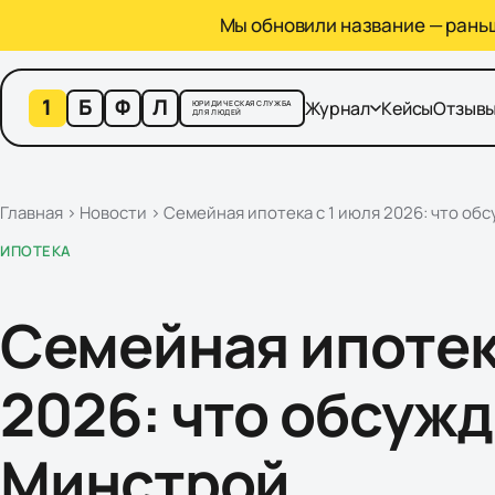
Мы обновили название — раньше
1
Б
Ф
Л
Журнал
Кейсы
Отзыв
ЮРИДИЧЕСКАЯ СЛУЖБА
ДЛЯ ЛЮДЕЙ
Главная
›
Новости
›
Семейная ипотека с 1 июля 2026: что о
ИПОТЕКА
Семейная ипотек
2026: что обсуж
Минстрой