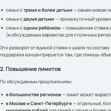
семьи с
тремя и более детьми
— самая низкая л
семьи с
двумя детьми
— промежуточный уровен
семьи с
одним ребёнком
— повышенная ставка 
(в обсуждаемых вариантах для столичных регио
Это разворот от единой ставки к шкале по составу
поддержка концентрируется там, где помощь объ
2. Повышение лимитов
По обсуждаемым предложениям:
в большинстве регионов
— лимит может вырасти
в Москве и Санкт-Петербурге
— отдельный, бол
миллионов рублей
для семей с двумя и более д