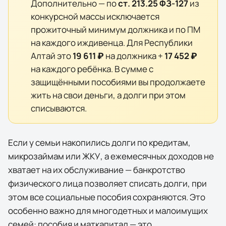
Дополнительно — по
ст. 213.25 ФЗ-127
из
конкурсной массы исключается
прожиточный минимум должника и по ПМ
на каждого иждивенца. Для
Республики
Алтай
это
19 611 ₽
на должника +
17 452 ₽
на каждого ребёнка. В сумме с
защищёнными пособиями вы продолжаете
жить на свои деньги, а долги при этом
списываются.
Если у семьи накопились долги по кредитам,
микрозаймам или ЖКУ, а ежемесячных доходов не
хватает на их обслуживание — банкротство
физического лица позволяет списать долги, при
этом
все социальные пособия сохраняются
. Это
особенно важно для многодетных и малоимущих
семей: пособия и маткапитал — это