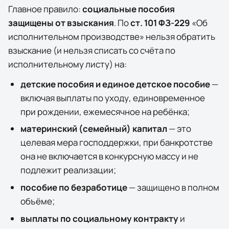
Главное правило:
социальные пособия
защищены от взыскания
. По
ст. 101 ФЗ-229
«Об
исполнительном производстве» нельзя обратить
взыскание (и нельзя списать со счёта по
исполнительному листу) на:
детские пособия и единое детское пособие
—
включая выплаты по уходу, единовременное
при рождении, ежемесячное на ребёнка;
материнский (семейный) капитал
— это
целевая мера господдержки, при банкротстве
она
не
включается в конкурсную массу и не
подлежит реализации;
пособие по безработице
— защищено в полном
объёме;
выплаты по социальному контракту
и