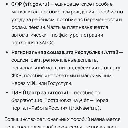
СФР (sfr.gov.ru)
— единое детское пособие,
маткапитал, пособие при рождении, пособие по
уходу за ребёнком, пособие по беременности и
родам, пенсии. Часть выплат назначается
автоматически — по факту регистрации
рождения в ЗАГСе.
Региональная соцзащита
Республики Алтай
—
соцконтракт, региональные доплаты,
региональный маткапитал, субсидия на оплату
ЖКУ, пособия многодетным и малоимущим.
Через МФЦ или Госуслуги.
ЦЗН (Центр занятости)
— пособие по
безработице. Постановка на учёт — через
портал «Работа России» (trudvsem.ru).
Большинство региональных пособий назначается,
если среднедушевой доход семьи не превышает