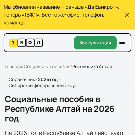
Мы обновили название — раньше «Да Банкрот»,
теперь «1БФЛ». Всё то же: офис, телефон,
команда.
1
Б
Ф
Л
Консультация
Главная
/
Социальные пособия
/
Республика Алтай
Справочник
•
2026 год
•
Сибирский федеральный округ
Социальные пособия в
Республике Алтай на 2026
год
На 2026 год в Республике Алтай действуют