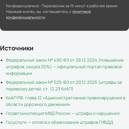
Конфиденциально ·
Перезвоним за 15 минут в рабочее время
.
Нажимая кнопку, вы соглашаетесь с
политикой
конфиденциальности
.
Источники
Федеральный закон № 490-ФЗ от 26.12.2024 (повышение
штрафов, скидка 25%) — официальный портал правовой
информации
Федеральный закон № 525-ФЗ от 29.12.2025 (штрафы за
перевозку детей, ст. 12.23 КоАП)
КоАП РФ, глава 12 «Административные правонарушения в
области дорожного движения»
Госавтоинспекция МВД России — штрафы и нарушения
Госуслуги — оплата и обжалование штрафов ГИБДД