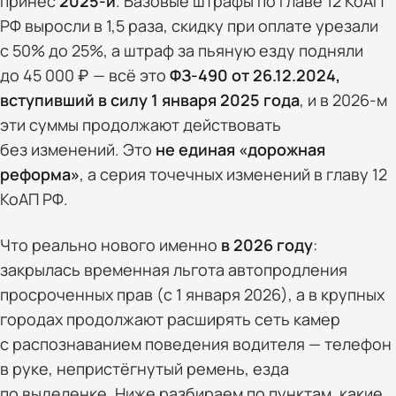
принёс
2025-й
. Базовые штрафы по главе 12 КоАП
РФ выросли в 1,5 раза, скидку при оплате урезали
с 50% до 25%, а штраф за пьяную езду подняли
до 45 000 ₽ — всё это
ФЗ-490 от 26.12.2024,
вступивший в силу 1 января 2025 года
, и в 2026-м
эти суммы продолжают действовать
без изменений. Это
не единая «дорожная
реформа»
, а серия точечных изменений в главу 12
КоАП РФ.
Что реально нового именно
в 2026 году
:
закрылась временная льгота автопродления
просроченных прав (с 1 января 2026), а в крупных
городах продолжают расширять сеть камер
с распознаванием поведения водителя — телефон
в руке, непристёгнутый ремень, езда
по выделенке. Ниже разбираем по пунктам, какие