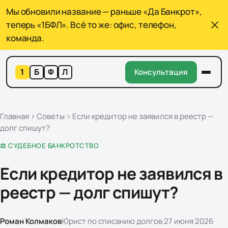
Мы обновили название — раньше «Да Банкрот»,
теперь «1БФЛ». Всё то же: офис, телефон,
команда.
1
Б
Ф
Л
Консультация
Главная
›
Советы
›
Если кредитор не заявился в реестр —
долг спишут?
⚖ СУДЕБНОЕ БАНКРОТСТВО
Если кредитор не заявился в
реестр — долг спишут?
Роман Колмаков
Юрист по списанию долгов
·
27 июня 2026
·