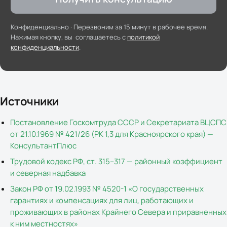
Конфиденциально ·
Перезвоним за 15 минут в рабочее время
.
Нажимая кнопку, вы соглашаетесь с
политикой
конфиденциальности
.
Источники
Постановление Госкомтруда СССР и Секретариата ВЦСПС
от 21.10.1969 № 421/26 (РК 1,3 для Красноярского края) —
КонсультантПлюс
Трудовой кодекс РФ, ст. 315–317 — районный коэффициент
и северная надбавка
Закон РФ от 19.02.1993 № 4520-1 «О государственных
гарантиях и компенсациях для лиц, работающих и
проживающих в районах Крайнего Севера и приравненных
к ним местностях»